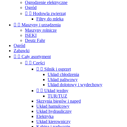
Ogrodzenie elektryczne
Ogród


Hodowla zwierząt
Filtry do mleka


Maszyny i urządzenia
Maszyny rolnicze
ISEKI
Deutz Fahr
Ogród
Zabawki


Cały asortyment


Części


Silnik i osprzęt
Układ chłodzenia
Układ paliwowy
Układ dolotowy i wydechowy


Układ jezdny
TUR/TUZ
Skrzynia biegów i napęd
Układ hamulcowy
Układ hydrauliczny
Elektryka
Układ kierowniczy
Kabina i nadwozie