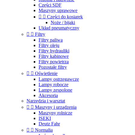
Części SDF
Maszyny uprawowe


Części do kosiarek
Noże / bijaki
Układ pneumatyczny


Filtry
Filtry paliwa
Filtry oleju
Filtry hydrauliki
Filtry kabinowe
Filtry powietrza
Pozostałe filtry


Oświetlenie
Lampy ostrzegawcze
Lampy robocze
Lampy zespolone
Akcesoria
Narzędzia i warsztat


Maszyny i urządzenia
Maszyny rolnicze
ISEKI
Deutz Fahr


Normalia