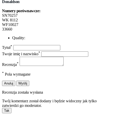
Donaldson
Numery porównawcze:
SN70257
WK 8112
WF10027
33660
Quality:
*
Tytuł
*
Twoje imię i nazwisko
*
Recenzja
*
Pola wymagane
Anuluj
Wyślij
Recenzja została wysłana
Twój komentarz został dodany i będzie widoczny jak tylko
zatwierdzi go moderator.
Tak