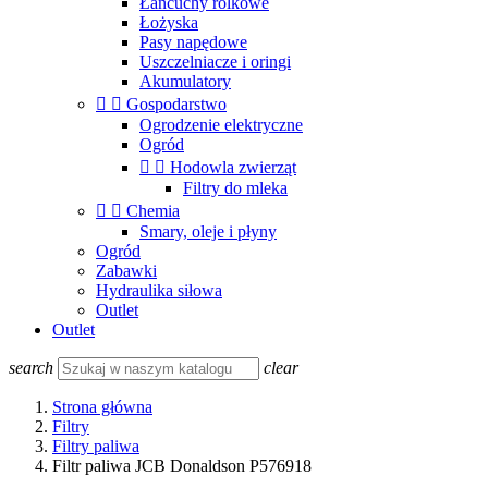
Łańcuchy rolkowe
Łożyska
Pasy napędowe
Uszczelniacze i oringi
Akumulatory


Gospodarstwo
Ogrodzenie elektryczne
Ogród


Hodowla zwierząt
Filtry do mleka


Chemia
Smary, oleje i płyny
Ogród
Zabawki
Hydraulika siłowa
Outlet
Outlet
search
clear
Strona główna
Filtry
Filtry paliwa
Filtr paliwa JCB Donaldson P576918