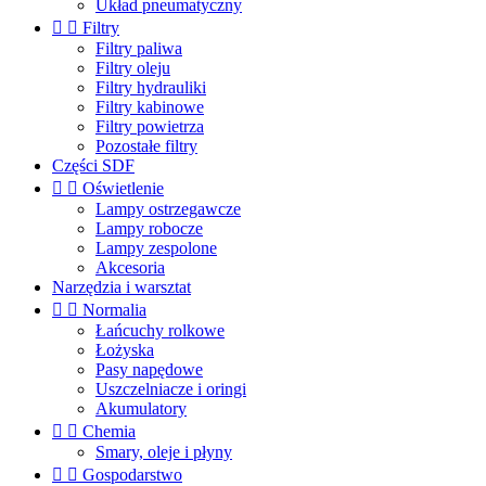
Układ pneumatyczny


Filtry
Filtry paliwa
Filtry oleju
Filtry hydrauliki
Filtry kabinowe
Filtry powietrza
Pozostałe filtry
Części SDF


Oświetlenie
Lampy ostrzegawcze
Lampy robocze
Lampy zespolone
Akcesoria
Narzędzia i warsztat


Normalia
Łańcuchy rolkowe
Łożyska
Pasy napędowe
Uszczelniacze i oringi
Akumulatory


Chemia
Smary, oleje i płyny


Gospodarstwo