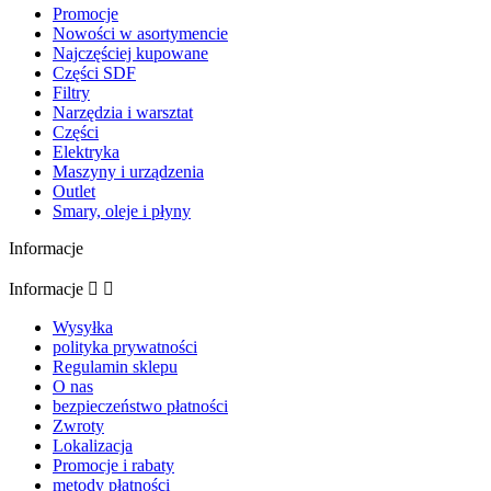
Promocje
Nowości w asortymencie
Najczęściej kupowane
Części SDF
Filtry
Narzędzia i warsztat
Części
Elektryka
Maszyny i urządzenia
Outlet
Smary, oleje i płyny
Informacje
Informacje


Wysyłka
polityka prywatności
Regulamin sklepu
O nas
bezpieczeństwo płatności
Zwroty
Lokalizacja
Promocje i rabaty
metody płatności