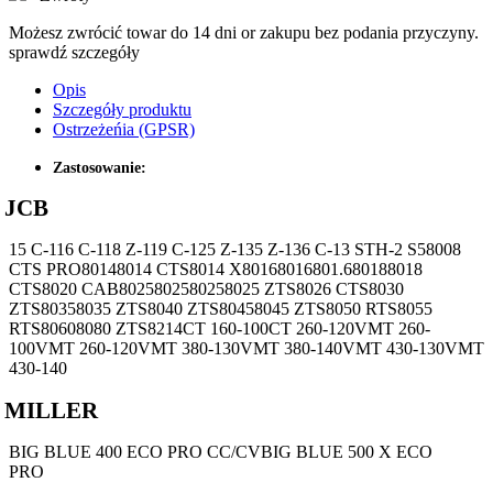
Możesz zwrócić towar do 14 dni or zakupu bez podania przyczyny.
sprawdź szczegóły
Opis
Szczegóły produktu
Ostrzeżeńia (GPSR)
Zastosowanie:
JCB
15 C-116 C-118 Z-119 C-125 Z-135 Z-136 C-13 STH-2 S58008
CTS PRO80148014 CTS8014 X80168016801.680188018
CTS8020 CAB8025802580258025 ZTS8026 CTS8030
ZTS80358035 ZTS8040 ZTS80458045 ZTS8050 RTS8055
RTS80608080 ZTS8214CT 160-100CT 260-120VMT 260-
100VMT 260-120VMT 380-130VMT 380-140VMT 430-130VMT
430-140
MILLER
BIG BLUE 400 ECO PRO CC/CVBIG BLUE 500 X ECO
PRO