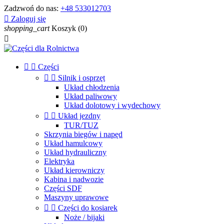
Zadzwoń do nas:
+48 533012703

Zaloguj się
shopping_cart
Koszyk
(0)



Części


Silnik i osprzęt
Układ chłodzenia
Układ paliwowy
Układ dolotowy i wydechowy


Układ jezdny
TUR/TUZ
Skrzynia biegów i napęd
Układ hamulcowy
Układ hydrauliczny
Elektryka
Układ kierowniczy
Kabina i nadwozie
Części SDF
Maszyny uprawowe


Części do kosiarek
Noże / bijaki