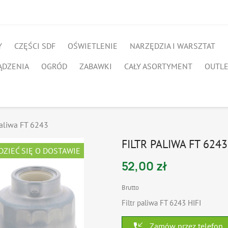
Y
CZĘŚCI SDF
OŚWIETLENIE
NARZĘDZIA I WARSZTAT
ĄDZENIA
OGRÓD
ZABAWKI
CAŁY ASORTYMENT
OUTL
paliwa FT 6243
FILTR PALIWA FT 6243
DZIEĆ SIĘ O DOSTAWIE
52,00 zł
Brutto
Filtr paliwa FT 6243 HIFI
phone_callback
Zamów przez telefon