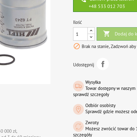
+48 533 012 703
Ilość

Dodaj do 

Brak na stanie, Zadzwoń aby
Udostępnij
Wysyłka
Towar dostępny w naszym 
sprawdź szczegoły
Odbiór osobisty
Sprawdź gdzie możesz od
Zwroty
Możesz zwrócić towar do 1
0 000 zł,
szczegóły