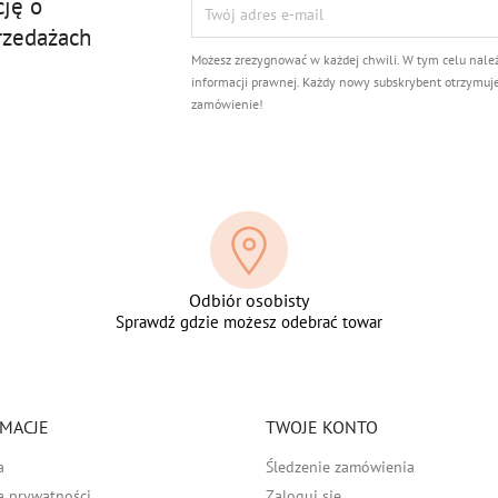
cję o
rzedażach
Możesz zrezygnować w każdej chwili. W tym celu nale
informacji prawnej. Każdy nowy subskrybent otrzymuj
zamówienie!
Odbiór osobisty
Sprawdź gdzie możesz odebrać towar
MACJE
TWOJE KONTO
a
Śledzenie zamówienia
a prywatności
Zaloguj się