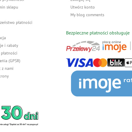
min sklepu
Utwórz konto
My blog comments
zeństwo płatności
Bezpieczne płatności obsługuje
acja
e i rabaty
płatności
eńia (GPSR)
 z nami
trony