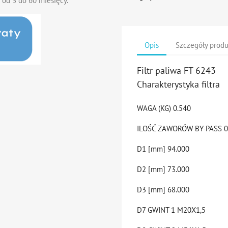
 od 3 do 60 miesięcy.
Opis
Szczegóły prod
Filtr paliwa FT 6243
Charakterystyka filtra
WAGA (KG)
0.540
ILOŚĆ ZAWORÓW BY-PASS
0
D1 [mm]
94.000
D2 [mm]
73.000
D3 [mm]
68.000
D7 GWINT 1
M20X1,5