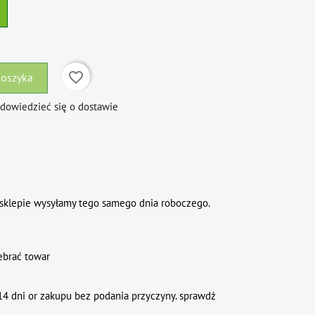
favorite_border
koszyka
 dowiedzieć się o dostawie
sklepie wysyłamy tego samego dnia roboczego.
ebrać towar
4 dni or zakupu bez podania przyczyny. sprawdź