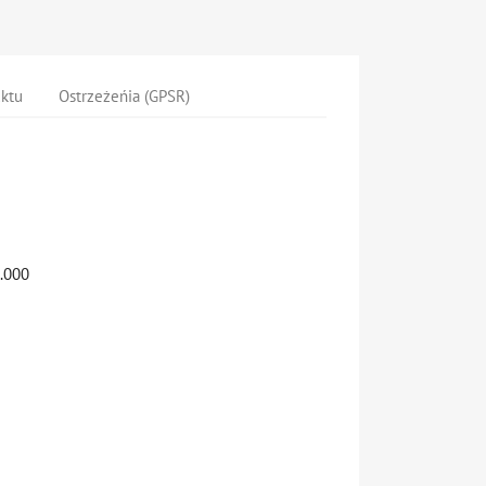
uktu
Ostrzeżeńia (GPSR)
.000