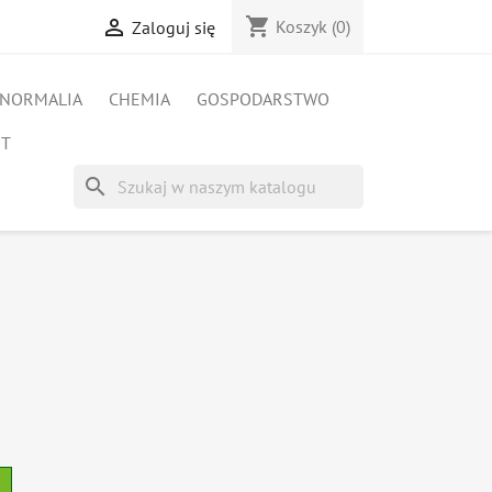
shopping_cart

Koszyk
(0)
Zaloguj się
NORMALIA
CHEMIA
GOSPODARSTWO
ET
search