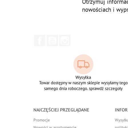
Otrzymuj informa
nowościach i wyp
Facebook
YouTube
Instagram
Wysyłka
Towar dostępny w naszym sklepie wysyłamy tego
samego dnia roboczego. sprawdź szczegoły
NAJCZĘŚCIEJ PRZEGLĄDANE
INFOR
Promocje
Wysyłk
Nowości w asortymencie
polityk