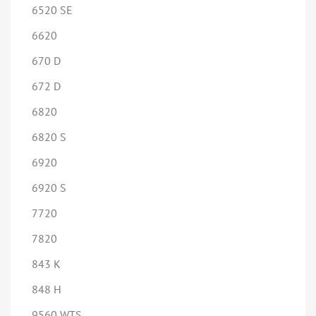
6520 SE
6620
670 D
672 D
6820
6820 S
6920
6920 S
7720
7820
843 K
848 H
9560 WTS