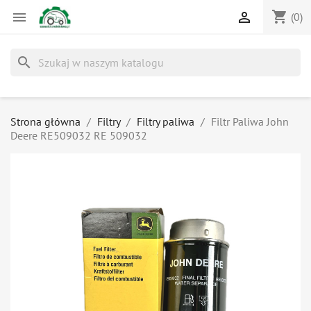
shopping_cart


(0)
search
Strona główna
Filtry
Filtry paliwa
Filtr Paliwa John
Deere RE509032 RE 509032