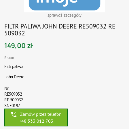
sprawdź szczegóły
FILTR PALIWA JOHN DEERE RE509032 RE
509032
149,00 zł
Brutto
Filtr paliwa
John Deere
Nr:
RE509032
RE 509032
SN70197
phone_callback
Zamów przez telefon
+48 533 012 703