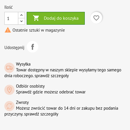
Ilość

favorite_border
Dodaj do koszyka

Ostatnie sztuki w magazynie
Udostępnij
Wysyłka
Towar dostępny w naszym sklepie wysyłamy tego samego
dnia roboczego. sprawdź szczegoły
Odbiór osobisty
Sprawdź gdzie możesz odebrać towar
Zwroty
Możesz zwrócić towar do 14 dni or zakupu bez podania
przyczyny. sprawdź szczegóły