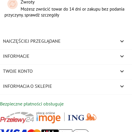
Zwroty
Możesz zwrócić towar do 14 dni or zakupu bez podania
przyczyny. sprawdź szczegóły

NAJCZĘŚCIEJ PRZEGLĄDANE

INFORMACJE

TWOJE KONTO
keyboard_arrow_down
INFORMACJA O SKLEPIE
Bezpieczne płatności obsługuje