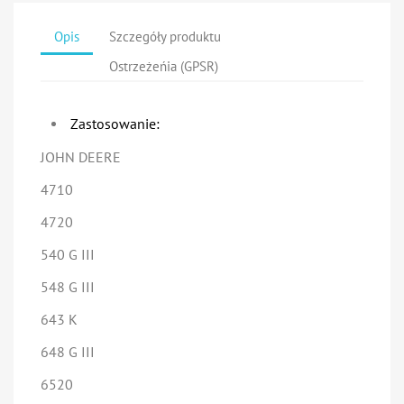
Opis
Szczegóły produktu
Ostrzeżeńia (GPSR)
Zastosowanie:
JOHN DEERE
4710
4720
540 G III
548 G III
643 K
648 G III
6520