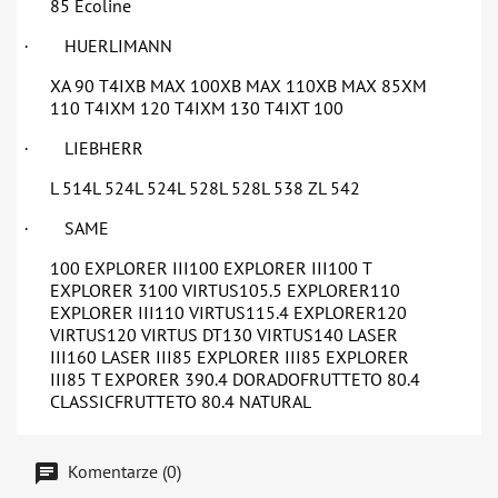
85 Ecoline
HUERLIMANN
·
XA 90 T4IXB MAX 100XB MAX 110XB MAX 85XM
110 T4IXM 120 T4IXM 130 T4IXT 100
LIEBHERR
·
L 514L 524L 524L 528L 528L 538 ZL 542
SAME
·
100 EXPLORER III100 EXPLORER III100 T
EXPLORER 3100 VIRTUS105.5 EXPLORER110
EXPLORER III110 VIRTUS115.4 EXPLORER120
VIRTUS120 VIRTUS DT130 VIRTUS140 LASER
III160 LASER III85 EXPLORER III85 EXPLORER
III85 T EXPORER 390.4 DORADOFRUTTETO 80.4
CLASSICFRUTTETO 80.4 NATURAL
Komentarze (0)