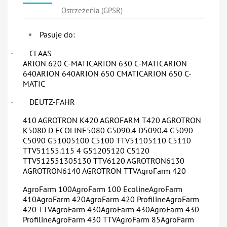
Ostrzeżeńia (GPSR)
Pasuje do:
CLAAS
·
ARION 620 C-MATICARION 630 C-MATICARION
640ARION 640ARION 650 CMATICARION 650 C-
MATIC
DEUTZ-FAHR
·
410 AGROTRON K420 AGROFARM T420 AGROTRON
K5080 D ECOLINE5080 G5090.4 D5090.4 G5090
C5090 G51005100 C5100 TTV51105110 C5110
TTV51155.115 4 G51205120 C5120
TTV512551305130 TTV6120 AGROTRON6130
AGROTRON6140 AGROTRON TTVAgroFarm 420
AgroFarm 100AgroFarm 100 EcolineAgroFarm
410AgroFarm 420AgroFarm 420 ProfilineAgroFarm
420 TTVAgroFarm 430AgroFarm 430AgroFarm 430
ProfilineAgroFarm 430 TTVAgroFarm 85AgroFarm