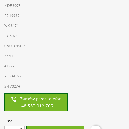
MDF 9075
FS 19985
WK 8171
SK 3024
0.900.0456.2
37300
41527
RE 541922
SN 70274
phone_callback
Zamów przez telefon
+48 533 012 703
Ilość