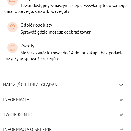
Towar dostępny w naszym sklepie wysyłamy tego samego
dnia roboczego. sprawdź szczegoły
Odbiór osobisty
Sprawdź gdzie możesz odebrać towar
Zwroty
Możesz zwrócić towar do 14 dni or zakupu bez podania
przyczyny. sprawdź szczegóły

NAJCZĘŚCIEJ PRZEGLĄDANE

INFORMACJE

TWOJE KONTO
keyboard_arrow_down
INFORMACJA O SKLEPIE