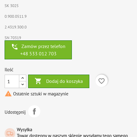
SK 3025
0.900.0511.9
2.4319.300.0
SN 70319
phone_callback
Zamów przez telefon
+48 533 012 703
Ilość

favorite_border
Dodaj do koszyka

Ostatnie sztuki w magazynie
Udostępnij
Wysyłka
Towar dostępny w naszym sklepie wysyłamy tego samego