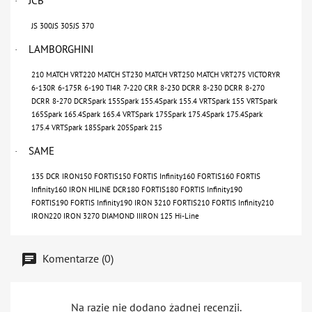
JCB
·
JS 300JS 305JS 370
LAMBORGHINI
·
210 MATCH VRT220 MATCH ST230 MATCH VRT250 MATCH VRT275 VICTORYR
6-130R 6-175R 6-190 TI4R 7-220 CRR 8-230 DCRR 8-230 DCRR 8-270
DCRR 8-270 DCRSpark 155Spark 155.4Spark 155.4 VRTSpark 155 VRTSpark
165Spark 165.4Spark 165.4 VRTSpark 175Spark 175.4Spark 175.4Spark
175.4 VRTSpark 185Spark 205Spark 215
SAME
·
135 DCR IRON150 FORTIS150 FORTIS Infinity160 FORTIS160 FORTIS
Infinity160 IRON HILINE DCR180 FORTIS180 FORTIS Infinity190
FORTIS190 FORTIS Infinity190 IRON 3210 FORTIS210 FORTIS Infinity210
IRON220 IRON 3270 DIAMOND IIIRON 125 Hi-Line
Komentarze (0)
Na razie nie dodano żadnej recenzji.