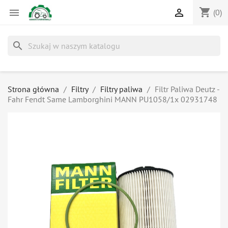
shopping_cart


(0)
search
Strona główna
Filtry
Filtry paliwa
Filtr Paliwa Deutz -
Fahr Fendt Same Lamborghini MANN PU1058/1x 02931748