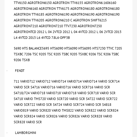
TTV6150 AGROTRON6150 AGROTRON TTV6155 AGROTRON6.1606160
AGROTRON6160 AGROTRON TTV6175 AGROTRON6180 AGROTRON6180
AGROTRON TTV6185 AGROTRON6190 AGROTRON6190 AGROTRON6190
AGROTRON TTV6205 AGROTRON6210 C AGROTRON SHIFT6215
AGROTRON7210 AGROTRON7210 TTV7230 AGROTRON7250
AGROTRONTCD 2012 L 04 2VTCD 2012 L 04 4VTCD 2012 L 06 2VTCD 2013
L4 4VTCD 2013 L6 4VTCD 7.8L6-DPF3B
5690 HTS BALANCE5695 HTS6090 HTS6090 HTS6095 HTS7230 TTVC 7205
TSXBC 7206 TSC 9205 TSC 9205 TSBC 9205 TSXBC 9206 TSC 9206 TSBC
9206 TSXB
FENDT
·
711 VARIO712 VARIO712 VARIO714 VARIO714 VARIO714 VARIO SCR714
VARIO SCR S4716 VARIO716 VARIO716 VARIO SCR716 VARIO SCR
S4718/724 VARIO718 VARIO718 VARIO718 VARIO SCR718 VARIO SCR
S4718 VARIO TMS720 VARIO SCR720 VARIO SCR S4722 VARIO SCR722
VARIO SCR722 VARIO SCR S4724 VARIO SCR724 VARIO SCR S4818
VARIO819 VARIO SCR820 VARIO TMS822 VARIO SCR822 VARIO SCR824
VARIO SCR824 VARIO SCR826 VARIO SCR826 VARIO SCR828 VARIO
SCR828 VARIO SCR
LAMBORGHINI
·