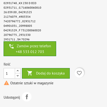
02931748 ,
KX 230 D ECO
02931711 ,
G 716860060810
26.039.00 ,
04291525
21276079 ,
4903354
7420796772 ,
02931712
04901031 ,
20998805
04291529 ,
F 731200060020
20796775 ,
2931530
2931711 ,
SN 70296
phone_callback
Zamów przez telefon
+48 533 012 703
Ilość

favorite_border
Dodaj do koszyka

Ostatnie sztuki w magazynie
Udostępnij