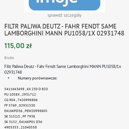
sprawdź szczegóły
FILTR PALIWA DEUTZ - FAHR FENDT SAME
LAMBORGHINI MANN PU1058/1X 02931748
115,00 zł
Brutto
Filtr Paliwa Deutz - Fahr Fendt Same Lamborghini MANN PU1058/1x
02931748
Numery porównawcze:
5411663698 ,
KX 230 D ECO
PU 1058X ,
2931712
CG 904 ,
7420998806
FF 5769 ,
02931530
E416KPD36 ,
PEW20998805
SK 3152/2 ,
PF 7938
SK 3152 ,
E416KP01 D36
4903353 ,
21040558