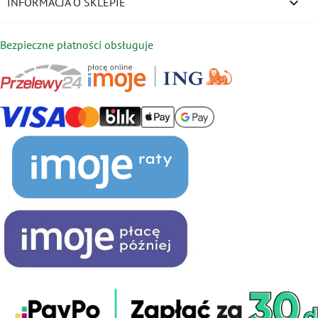
keyboard_arrow_down
INFORMACJA O SKLEPIE
Bezpieczne płatności obsługuje