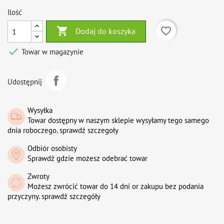
Ilość

favorite_border
Dodaj do koszyka

Towar w magazynie
Udostępnij
Wysyłka
Towar dostępny w naszym sklepie wysyłamy tego samego
dnia roboczego. sprawdź szczegoły
Odbiór osobisty
Sprawdź gdzie możesz odebrać towar
Zwroty
Możesz zwrócić towar do 14 dni or zakupu bez podania
przyczyny. sprawdź szczegóły