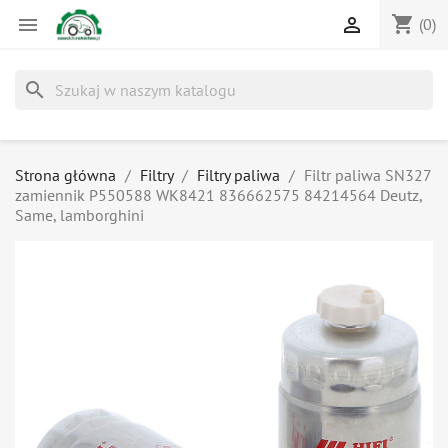
shopping_cart


(0)
search
Strona główna
Filtry
Filtry paliwa
Filtr paliwa SN327
zamiennik P550588 WK8421 836662575 84214564 Deutz,
Same, lamborghini