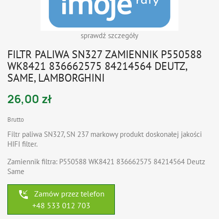
sprawdź szczegóły
FILTR PALIWA SN327 ZAMIENNIK P550588
WK8421 836662575 84214564 DEUTZ,
SAME, LAMBORGHINI
26,00 zł
Brutto
Filtr paliwa SN327, SN 237 markowy produkt doskonałej jakości
HIFI filter.
Zamiennik filtra:
P550588 WK8421 836662575 84214564 Deutz
Same
phone_callback
Zamów przez telefon
+48 533 012 703