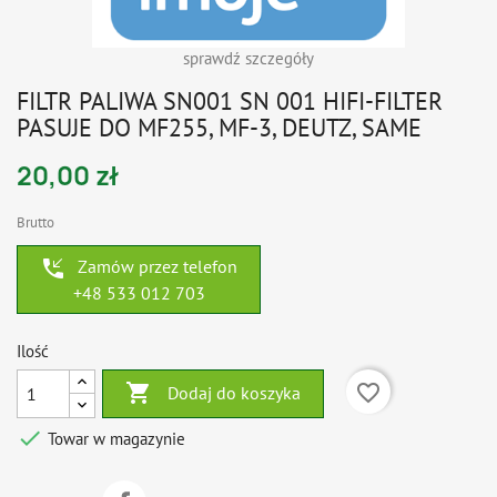
sprawdź szczegóły
FILTR PALIWA SN001 SN 001 HIFI-FILTER
PASUJE DO MF255, MF-3, DEUTZ, SAME
20,00 zł
Brutto
phone_callback
Zamów przez telefon
+48 533 012 703
Ilość

favorite_border
Dodaj do koszyka

Towar w magazynie