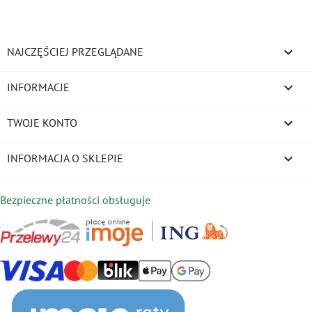

NAJCZĘŚCIEJ PRZEGLĄDANE

INFORMACJE

TWOJE KONTO
keyboard_arrow_down
INFORMACJA O SKLEPIE
Bezpieczne płatności obsługuje