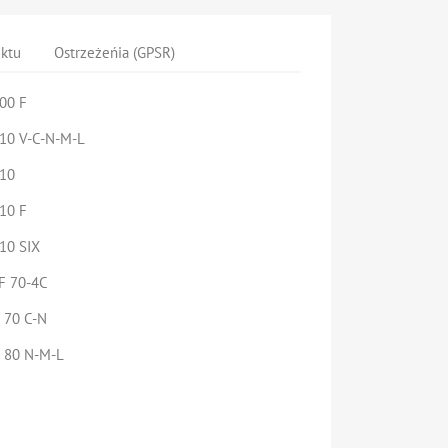
uktu
Ostrzeżeńia (GPSR)
00 F
10 V-C-N-M-L
410
10 F
10 SIX
F 70-4C
 70 C-N
 80 N-M-L