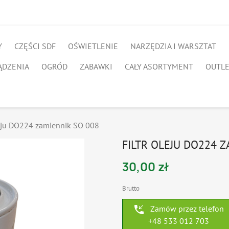
Y
CZĘŚCI SDF
OŚWIETLENIE
NARZĘDZIA I WARSZTAT
ĄDZENIA
OGRÓD
ZABAWKI
CAŁY ASORTYMENT
OUTL
leju DO224 zamiennik SO 008
FILTR OLEJU DO224 Z
30,00 zł
Brutto
phone_callback
Zamów przez telefon
+48 533 012 703