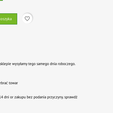
favorite_border
koszyka
sklepie wysyłamy tego samego dnia roboczego.
ebrać towar
4 dni or zakupu bez podania przyczyny. sprawdź