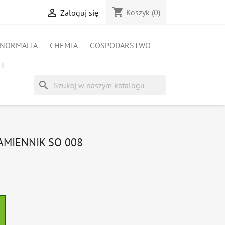
shopping_cart

Koszyk
(0)
Zaloguj się
NORMALIA
CHEMIA
GOSPODARSTWO
ET
search
AMIENNIK SO 008