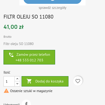
sprawdź szczegóły
FILTR OLEJU SO 11080
41,00 zł
Brutto
Filtr oleju SO 11080
phone_callback
Zamów przez telefon
+48 533 012 703
Ilość

favorite_border
Dodaj do koszyka

Ostatnie sztuki w magazynie
Udostępnij