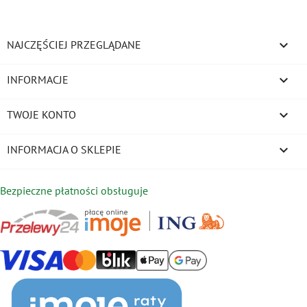

NAJCZĘŚCIEJ PRZEGLĄDANE

INFORMACJE

TWOJE KONTO
keyboard_arrow_down
INFORMACJA O SKLEPIE
Bezpieczne płatności obsługuje