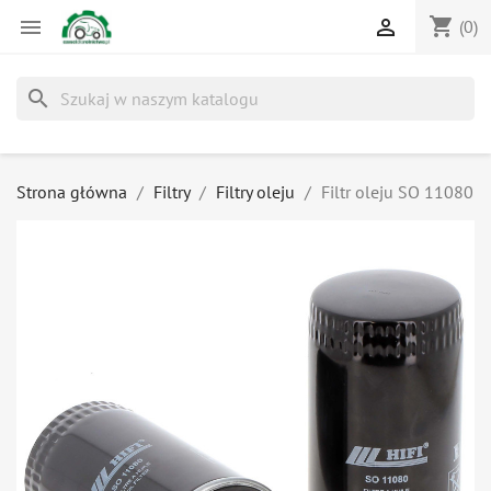
shopping_cart


(0)
search
Strona główna
Filtry
Filtry oleju
Filtr oleju SO 11080