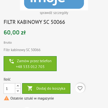
sprawdź szczegóły
FILTR KABINOWY SC 50066
60,00 zł
Brutto
Filtr kabinowy SC 50066
phone_callback
Zamów przez telefon
+48 533 012 703
Ilość

favorite_border
Dodaj do koszyka

Ostatnie sztuki w magazynie