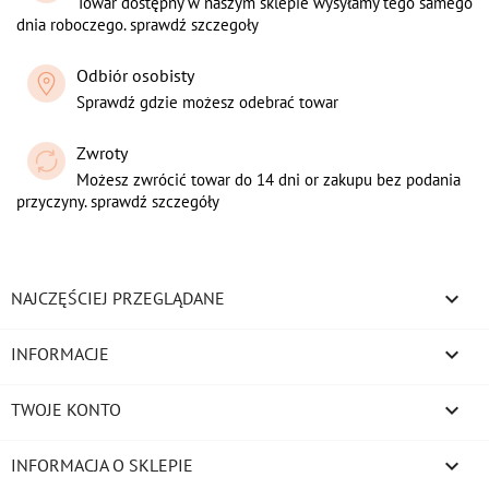
Towar dostępny w naszym sklepie wysyłamy tego samego
dnia roboczego. sprawdź szczegoły
Odbiór osobisty
Sprawdź gdzie możesz odebrać towar
Zwroty
Możesz zwrócić towar do 14 dni or zakupu bez podania
przyczyny. sprawdź szczegóły

NAJCZĘŚCIEJ PRZEGLĄDANE

INFORMACJE

TWOJE KONTO
keyboard_arrow_down
INFORMACJA O SKLEPIE