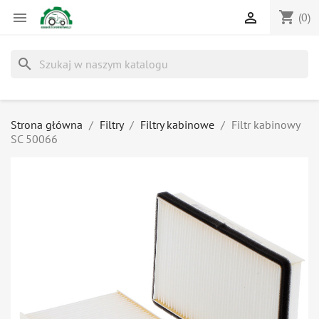
shopping_cart


(0)
search
Strona główna
Filtry
Filtry kabinowe
Filtr kabinowy
SC 50066