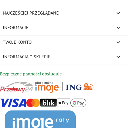

NAJCZĘŚCIEJ PRZEGLĄDANE

INFORMACJE

TWOJE KONTO
keyboard_arrow_down
INFORMACJA O SKLEPIE
Bezpieczne płatności obsługuje