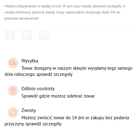
Możesz zrezygnować w każdej chwili. W tym celu należy odnaleźć szczegóły w
naszej informacji prawnej. Każdy nowy subskrybent otrzymuje rabat 5% na
pierwsze zamówienie!
Facebook
YouTube
Instagram
Wysyłka
Towar dostępny w naszym sklepie wysyłamy tego samego
dnia roboczego. sprawdź szczegoły
Odbiór osobisty
Sprawdź gdzie możesz odebrać towar
Zwroty
Możesz zwrócić towar do 14 dni or zakupu bez podania
przyczyny. sprawdź szczegóły