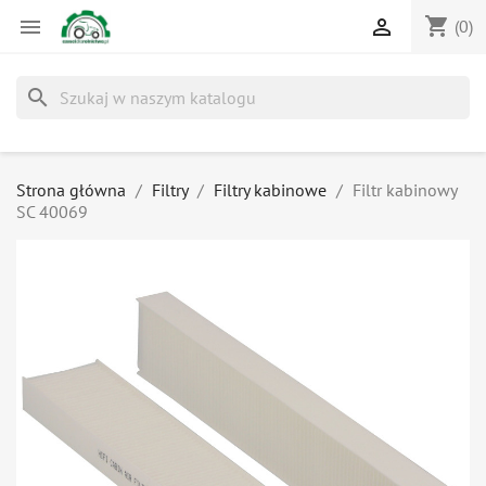
shopping_cart


(0)
search
Strona główna
Filtry
Filtry kabinowe
Filtr kabinowy
SC 40069