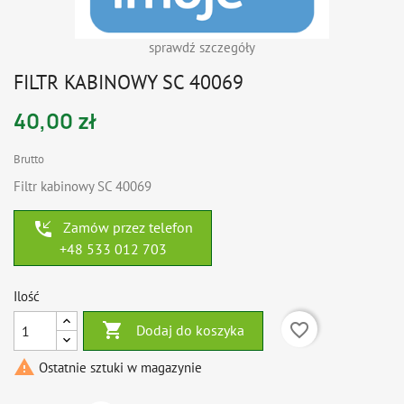
sprawdź szczegóły
FILTR KABINOWY SC 40069
40,00 zł
Brutto
Filtr kabinowy SC 40069
phone_callback
Zamów przez telefon
+48 533 012 703
Ilość

favorite_border
Dodaj do koszyka

Ostatnie sztuki w magazynie