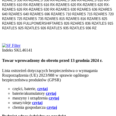
RZARES 550 RX-RZARES 556 RX-RZARES 566 RX-RZARES 610 RX-
RZARES 610 RX-RZARES 616 RX-RZARES 620 RX-RZARES 620 RX-
RZARES 626 RX-RZARES 630 RX-RZARES 630 RZARES 636 RZARES
640 RZARES 640 RZARES 696 RZARES 710 RZARES 715 RZARES 720
RZARES 725 RZARES 735 RZARES 815 RZARES 816 RZARES 825
RZARES 826 FULLPOWERSHIFTARES 826 RZARES 836 RZATLES 915
RZATLES 925 RZATLES 926 RZATLES 935 RZATLES 936 RZ
Indeks
SKL46141
Towar wprowadzony do obrotu przed 13 grudnia 2024 r.
Lista ostrzeżeń dotyczących bezpieczeństwa o wymagania
Rozporządzenia (UE) 2023/988 w sprawie ogólnego
bezpieczeństwa produktów (GPSR)
części, baterie,
czytaj
baterie/akumulatory
czytaj
maszyny i urządzenia
czytaj
smary/oleje
czytaj
chemia gospodarcza
czytaj