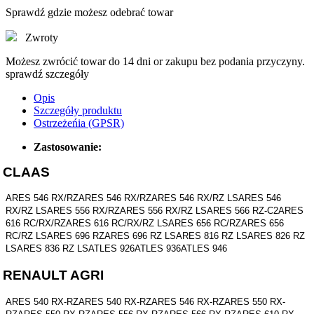
Sprawdź gdzie możesz odebrać towar
Zwroty
Możesz zwrócić towar do 14 dni or zakupu bez podania przyczyny.
sprawdź szczegóły
Opis
Szczegóły produktu
Ostrzeżeńia (GPSR)
Zastosowanie:
CLAAS
ARES 546 RX/RZARES 546 RX/RZARES 546 RX/RZ LSARES 546
RX/RZ LSARES 556 RX/RZARES 556 RX/RZ LSARES 566 RZ-C2ARES
616 RC/RX/RZARES 616 RC/RX/RZ LSARES 656 RC/RZARES 656
RC/RZ LSARES 696 RZARES 696 RZ LSARES 816 RZ LSARES 826 RZ
LSARES 836 RZ LSATLES 926ATLES 936ATLES 946
RENAULT AGRI
ARES 540 RX-RZARES 540 RX-RZARES 546 RX-RZARES 550 RX-