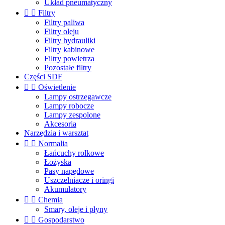
Układ pneumatyczny


Filtry
Filtry paliwa
Filtry oleju
Filtry hydrauliki
Filtry kabinowe
Filtry powietrza
Pozostałe filtry
Części SDF


Oświetlenie
Lampy ostrzegawcze
Lampy robocze
Lampy zespolone
Akcesoria
Narzędzia i warsztat


Normalia
Łańcuchy rolkowe
Łożyska
Pasy napędowe
Uszczelniacze i oringi
Akumulatory


Chemia
Smary, oleje i płyny


Gospodarstwo