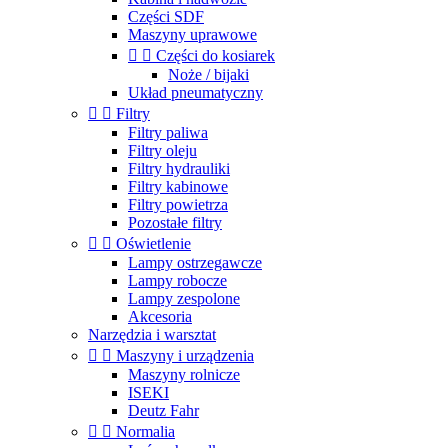
Części SDF
Maszyny uprawowe


Części do kosiarek
Noże / bijaki
Układ pneumatyczny


Filtry
Filtry paliwa
Filtry oleju
Filtry hydrauliki
Filtry kabinowe
Filtry powietrza
Pozostałe filtry


Oświetlenie
Lampy ostrzegawcze
Lampy robocze
Lampy zespolone
Akcesoria
Narzędzia i warsztat


Maszyny i urządzenia
Maszyny rolnicze
ISEKI
Deutz Fahr


Normalia