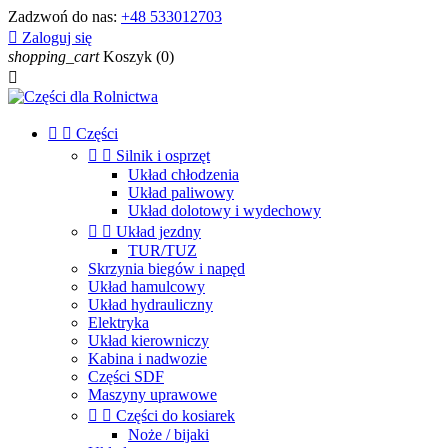
Zadzwoń do nas:
+48 533012703

Zaloguj się
shopping_cart
Koszyk
(0)



Części


Silnik i osprzęt
Układ chłodzenia
Układ paliwowy
Układ dolotowy i wydechowy


Układ jezdny
TUR/TUZ
Skrzynia biegów i napęd
Układ hamulcowy
Układ hydrauliczny
Elektryka
Układ kierowniczy
Kabina i nadwozie
Części SDF
Maszyny uprawowe


Części do kosiarek
Noże / bijaki