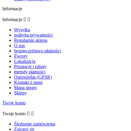
Informacje
Informacje


Wysyłka
polityka prywatności
Regulamin sklepu
O nas
bezpieczeństwo płatności
Zwroty
Lokalizacja
Promocje i rabaty
metody płatności
Ostrzeżeńia (GPSR)
Kontakt z nami
Mapa strony
Sklepy
Twoje konto
Twoje konto


Śledzenie zamówienia
Zaloguj się