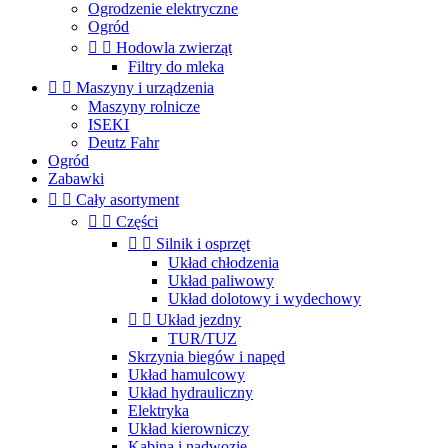
Ogrodzenie elektryczne
Ogród


Hodowla zwierząt
Filtry do mleka


Maszyny i urządzenia
Maszyny rolnicze
ISEKI
Deutz Fahr
Ogród
Zabawki


Cały asortyment


Części


Silnik i osprzęt
Układ chłodzenia
Układ paliwowy
Układ dolotowy i wydechowy


Układ jezdny
TUR/TUZ
Skrzynia biegów i napęd
Układ hamulcowy
Układ hydrauliczny
Elektryka
Układ kierowniczy
Kabina i nadwozie