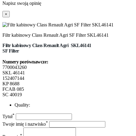
Napisz swoją opinię
×
Filtr kabinowy Class Renault Agri SF Filter SKL46141
Filtr
kabinowy Class Renault Agri
SKL46141
SF Filter
Numery porównawcze:
7700043260
SKL 46141
152407144
KP 8688
FCAB 085
SC 40019
Quality:
*
Tytuł
*
Twoje imię i nazwisko
*