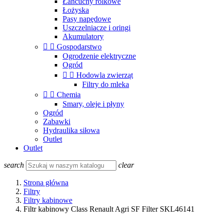
Łańcuchy rolkowe
Łożyska
Pasy napędowe
Uszczelniacze i oringi
Akumulatory


Gospodarstwo
Ogrodzenie elektryczne
Ogród


Hodowla zwierząt
Filtry do mleka


Chemia
Smary, oleje i płyny
Ogród
Zabawki
Hydraulika siłowa
Outlet
Outlet
search
clear
Strona główna
Filtry
Filtry kabinowe
Filtr kabinowy Class Renault Agri SF Filter SKL46141