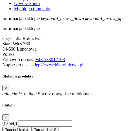
Utwórz konto
My blog comments
Informacja o sklepie
keyboard_arrow_down
keyboard_arrow_up
Informacja o sklepie
Części dla Rolnictwa
Stara Wieś 360
34-600 Limanowa
Polska
Zadzwoń do nas:
+48 533012703
Napisz do nas:
sklep@czescidlarolnictwa.pl
Ulubione produkty
×
add_circle_outline
Stwórz nową listę ulubionych
((title))
×
((label))
((cancelText))
((createText))