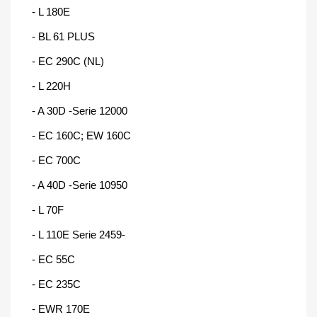
- L 180E
- BL 61 PLUS
- EC 290C (NL)
- L 220H
- A 30D -Serie 12000
- EC 160C; EW 160C
- EC 700C
- A 40D -Serie 10950
- L 70F
- L 110E Serie 2459-
- EC 55C
- EC 235C
- EWR 170E