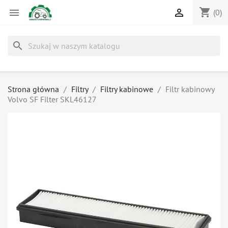
shopping_cart


(0)
search
Strona główna
Filtry
Filtry kabinowe
Filtr kabinowy
Volvo SF Filter SKL46127