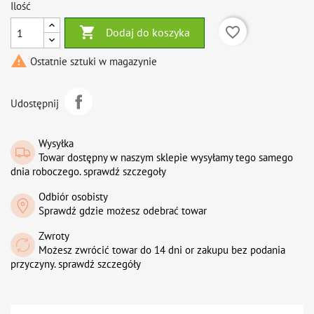
Ilość

favorite_border
Dodaj do koszyka

Ostatnie sztuki w magazynie
Udostępnij
Wysyłka
Towar dostępny w naszym sklepie wysyłamy tego samego
dnia roboczego. sprawdź szczegoły
Odbiór osobisty
Sprawdź gdzie możesz odebrać towar
Zwroty
Możesz zwrócić towar do 14 dni or zakupu bez podania
przyczyny. sprawdź szczegóły