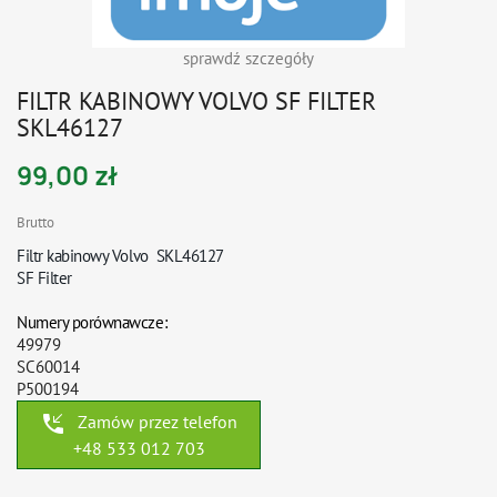
sprawdź szczegóły
FILTR KABINOWY VOLVO SF FILTER
SKL46127
99,00 zł
Brutto
Filtr
kabinowy Volvo
SKL46127
SF Filter
Numery porównawcze:
49979
SC60014
P500194
phone_callback
Zamów przez telefon
+48 533 012 703