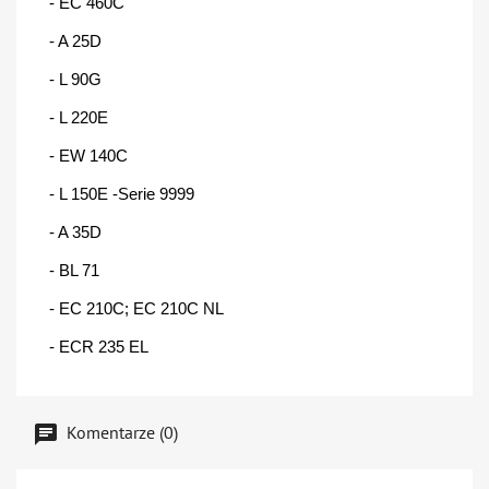
- EC 460C
- A 25D
- L 90G
- L 220E
- EW 140C
- L 150E -Serie 9999
- A 35D
- BL 71
- EC 210C; EC 210C NL
- ECR 235 EL
Komentarze (0)