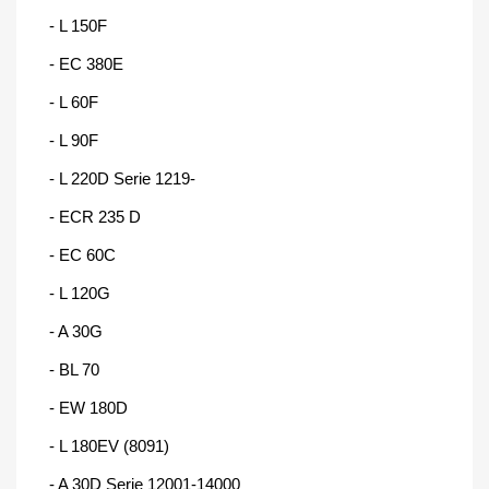
- L 150F
- EC 380E
- L 60F
- L 90F
- L 220D Serie 1219-
- ECR 235 D
- EC 60C
- L 120G
- A 30G
- BL 70
- EW 180D
- L 180EV (8091)
- A 30D Serie 12001-14000