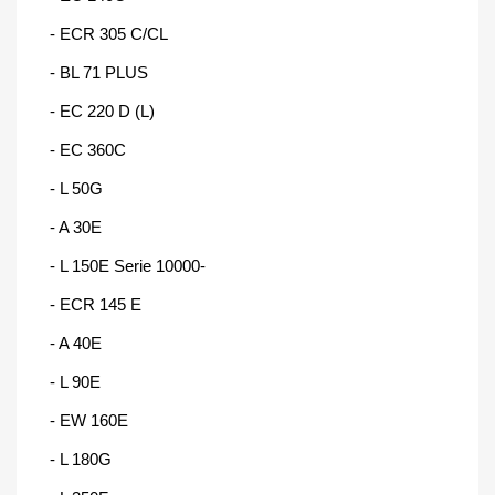
- ECR 305 C/CL
- BL 71 PLUS
- EC 220 D (L)
- EC 360C
- L 50G
- A 30E
- L 150E Serie 10000-
- ECR 145 E
- A 40E
- L 90E
- EW 160E
- L 180G