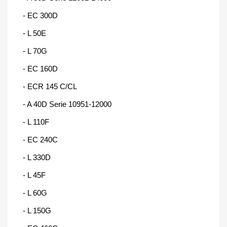
- EC 300D
- L 50E
- L 70G
- EC 160D
- ECR 145 C/CL
- A 40D Serie 10951-12000
- L 110F
- EC 240C
- L 330D
- L 45F
- L 60G
- L 150G