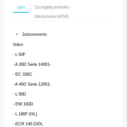
Opis
Szczegóły produktu
Ostrzeżeńia (GPSR)
Zastosowanie:
Volvo
- L 50F
- A 30D Serie 14001-
- EC 330C
- A 40D Serie 12001-
- L 90D
- EW 160D
- L 180F (HL)
- ECR 145 D/DL