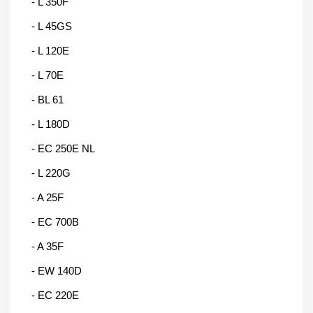
- L 350F
- L 45GS
- L 120E
- L 70E
- BL 61
- L 180D
- EC 250E NL
- L 220G
- A 25F
- EC 700B
- A 35F
- EW 140D
- EC 220E