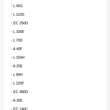
- L 45G
- L 110G
- EC 250D
- L 330E
- L 70D
- A 40F
- L 150H
- A 25E
- L 90H
- L 220F
- EC 480D
- A 35E
- EC 140C