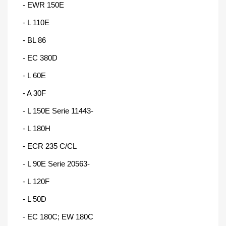
- EWR 150E
- L 110E
- BL 86
- EC 380D
- L 60E
- A 30F
- L 150E Serie 11443-
- L 180H
- ECR 235 C/CL
- L 90E Serie 20563-
- L 120F
- L 50D
- EC 180C; EW 180C