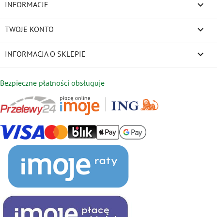

INFORMACJE

TWOJE KONTO
keyboard_arrow_down
INFORMACJA O SKLEPIE
Bezpieczne płatności obsługuje