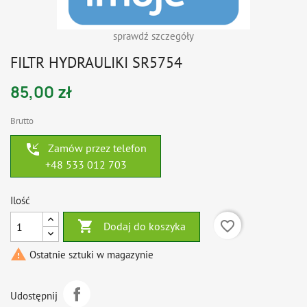
sprawdź szczegóły
FILTR HYDRAULIKI SR5754
85,00 zł
Brutto
phone_callback
Zamów przez telefon
+48 533 012 703
Ilość

favorite_border
Dodaj do koszyka

Ostatnie sztuki w magazynie
Udostępnij