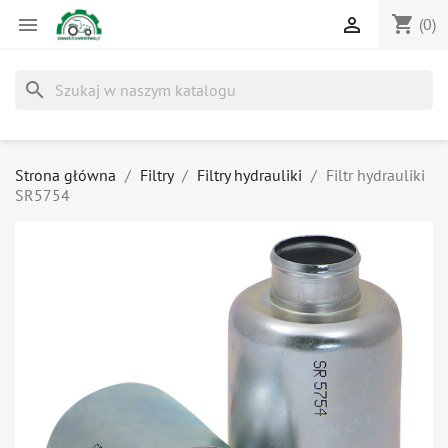
shopping_cart


(0)
search
Strona główna
Filtry
Filtry hydrauliki
Filtr hydrauliki
SR5754