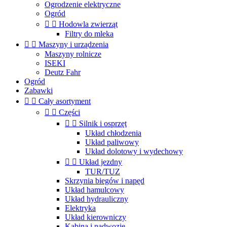
Ogrodzenie elektryczne
Ogród


Hodowla zwierząt
Filtry do mleka


Maszyny i urządzenia
Maszyny rolnicze
ISEKI
Deutz Fahr
Ogród
Zabawki


Cały asortyment


Części


Silnik i osprzęt
Układ chłodzenia
Układ paliwowy
Układ dolotowy i wydechowy


Układ jezdny
TUR/TUZ
Skrzynia biegów i napęd
Układ hamulcowy
Układ hydrauliczny
Elektryka
Układ kierowniczy
Kabina i nadwozie