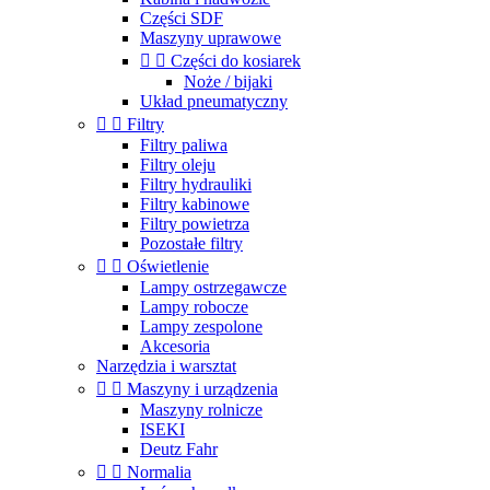
Części SDF
Maszyny uprawowe


Części do kosiarek
Noże / bijaki
Układ pneumatyczny


Filtry
Filtry paliwa
Filtry oleju
Filtry hydrauliki
Filtry kabinowe
Filtry powietrza
Pozostałe filtry


Oświetlenie
Lampy ostrzegawcze
Lampy robocze
Lampy zespolone
Akcesoria
Narzędzia i warsztat


Maszyny i urządzenia
Maszyny rolnicze
ISEKI
Deutz Fahr


Normalia