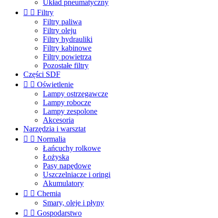
Układ pneumatyczny


Filtry
Filtry paliwa
Filtry oleju
Filtry hydrauliki
Filtry kabinowe
Filtry powietrza
Pozostałe filtry
Części SDF


Oświetlenie
Lampy ostrzegawcze
Lampy robocze
Lampy zespolone
Akcesoria
Narzędzia i warsztat


Normalia
Łańcuchy rolkowe
Łożyska
Pasy napędowe
Uszczelniacze i oringi
Akumulatory


Chemia
Smary, oleje i płyny


Gospodarstwo