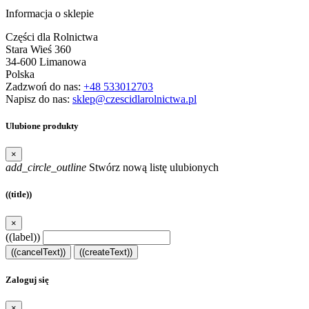
Informacja o sklepie
Części dla Rolnictwa
Stara Wieś 360
34-600 Limanowa
Polska
Zadzwoń do nas:
+48 533012703
Napisz do nas:
sklep@czescidlarolnictwa.pl
Ulubione produkty
×
add_circle_outline
Stwórz nową listę ulubionych
((title))
×
((label))
((cancelText))
((createText))
Zaloguj się
×