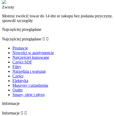
Zwroty
Możesz zwrócić towar do 14 dni or zakupu bez podania przyczyny.
sprawdź szczegóły
Najczęściej przeglądane
Najczęściej przeglądane


Promocje
Nowości w asortymencie
Najczęściej kupowane
Części SDF
Filtry
Narzędzia i warsztat
Części
Elektryka
Maszyny i urządzenia
Outlet
Smary, oleje i płyny
Informacje
Informacje

