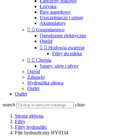
Łańcuchy rolkowe
Łożyska
Pasy napędowe
Uszczelniacze i oringi
Akumulatory


Gospodarstwo
Ogrodzenie elektryczne
Ogród


Hodowla zwierząt
Filtry do mleka


Chemia
Smary, oleje i płyny
Ogród
Zabawki
Hydraulika siłowa
Outlet
Outlet
search
clear
Strona główna
Filtry
Filtry hydrauliki
Filtr hydrauliczny HY9334