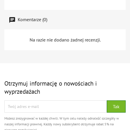
Komentarze (0)
Na razie nie dodano żadnej recenzji.
Otrzymuj informację o nowościach i
wyprzedażach
Możesz zrezygnować w każdej chwili. W tym celu należy odnaleźć szczegóły w
naszej informacji prawnej. Każdy nowy subskrybent otrzymuje rabat 5% na
pierwsze zamówienie!