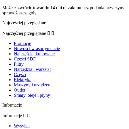
Możesz zwrócić towar do 14 dni or zakupu bez podania przyczyny.
sprawdź szczegóły
Najczęściej przeglądane
Najczęściej przeglądane


Promocje
Nowości w asortymencie
Najczęściej kupowane
Części SDF
Filtry
Narzędzia i warsztat
Części
Elektryka
Maszyny i urządzenia
Outlet
Smary, oleje i płyny
Informacje
Informacje


Wysyłka