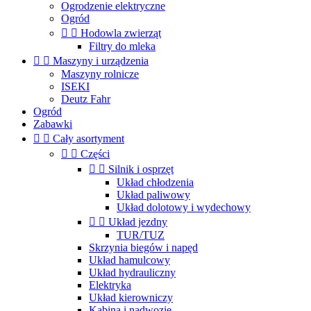
Ogrodzenie elektryczne
Ogród


Hodowla zwierząt
Filtry do mleka


Maszyny i urządzenia
Maszyny rolnicze
ISEKI
Deutz Fahr
Ogród
Zabawki


Cały asortyment


Części


Silnik i osprzęt
Układ chłodzenia
Układ paliwowy
Układ dolotowy i wydechowy


Układ jezdny
TUR/TUZ
Skrzynia biegów i napęd
Układ hamulcowy
Układ hydrauliczny
Elektryka
Układ kierowniczy
Kabina i nadwozie