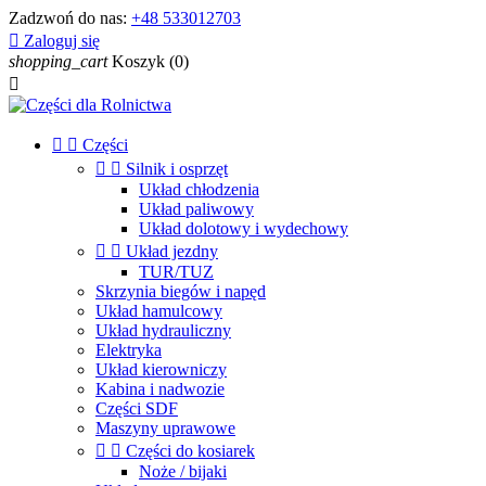
Zadzwoń do nas:
+48 533012703

Zaloguj się
shopping_cart
Koszyk
(0)



Części


Silnik i osprzęt
Układ chłodzenia
Układ paliwowy
Układ dolotowy i wydechowy


Układ jezdny
TUR/TUZ
Skrzynia biegów i napęd
Układ hamulcowy
Układ hydrauliczny
Elektryka
Układ kierowniczy
Kabina i nadwozie
Części SDF
Maszyny uprawowe


Części do kosiarek
Noże / bijaki