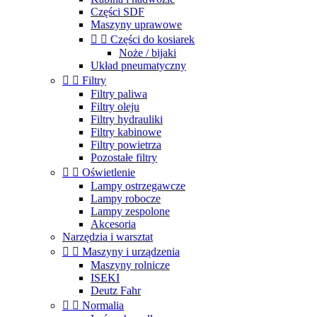
Części SDF
Maszyny uprawowe


Części do kosiarek
Noże / bijaki
Układ pneumatyczny


Filtry
Filtry paliwa
Filtry oleju
Filtry hydrauliki
Filtry kabinowe
Filtry powietrza
Pozostałe filtry


Oświetlenie
Lampy ostrzegawcze
Lampy robocze
Lampy zespolone
Akcesoria
Narzędzia i warsztat


Maszyny i urządzenia
Maszyny rolnicze
ISEKI
Deutz Fahr


Normalia