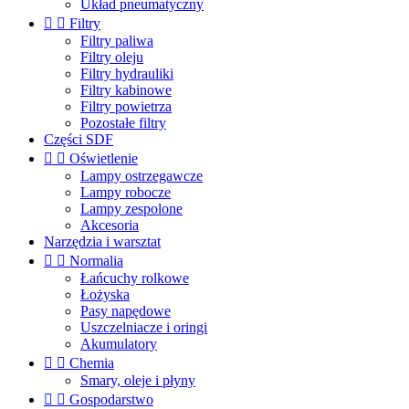
Układ pneumatyczny


Filtry
Filtry paliwa
Filtry oleju
Filtry hydrauliki
Filtry kabinowe
Filtry powietrza
Pozostałe filtry
Części SDF


Oświetlenie
Lampy ostrzegawcze
Lampy robocze
Lampy zespolone
Akcesoria
Narzędzia i warsztat


Normalia
Łańcuchy rolkowe
Łożyska
Pasy napędowe
Uszczelniacze i oringi
Akumulatory


Chemia
Smary, oleje i płyny


Gospodarstwo