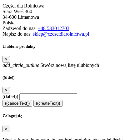
Części dla Rolnictwa
Stara Wieś 360
34-600 Limanowa
Polska
Zadzwoń do nas:
+48 533012703
Napisz do nas:
sklep@czescidlarolnictwa.pl
Ulubione produkty
×
add_circle_outline
Stwórz nową listę ulubionych
((title))
×
((label))
((cancelText))
((createText))
Zaloguj się
×
Musisz być zalogowany by zapisać produkty na swojej liście