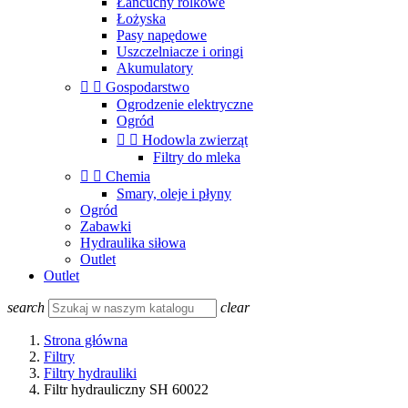
Łańcuchy rolkowe
Łożyska
Pasy napędowe
Uszczelniacze i oringi
Akumulatory


Gospodarstwo
Ogrodzenie elektryczne
Ogród


Hodowla zwierząt
Filtry do mleka


Chemia
Smary, oleje i płyny
Ogród
Zabawki
Hydraulika siłowa
Outlet
Outlet
search
clear
Strona główna
Filtry
Filtry hydrauliki
Filtr hydrauliczny SH 60022