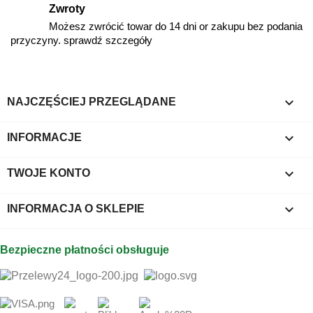
Zwroty
Możesz zwrócić towar do 14 dni or zakupu bez podania
przyczyny. sprawdź szczegóły

NAJCZĘŚCIEJ PRZEGLĄDANE

INFORMACJE

TWOJE KONTO
keyboard_arrow_down
INFORMACJA O SKLEPIE
Bezpieczne płatności obsługuje