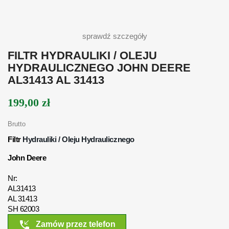
sprawdź szczegóły
FILTR HYDRAULIKI / OLEJU
HYDRAULICZNEGO JOHN DEERE
AL31413 AL 31413
199,00 zł
Brutto
Filtr
Hydrauliki / Oleju Hydraulicznego
John Deere
Nr:
AL31413
AL 31413
SH 62003
phone_callback
Zamów przez telefon