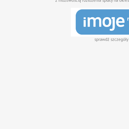
z możliwością rozłożenia spłaty na okres
sprawdź szczegóły