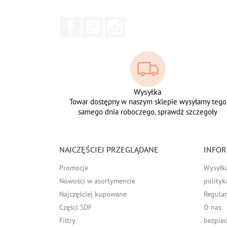
Facebook
YouTube
Instagram
Wysyłka
Towar dostępny w naszym sklepie wysyłamy tego
samego dnia roboczego. sprawdź szczegoły
NAJCZĘŚCIEJ PRZEGLĄDANE
INFOR
Promocje
Wysyłk
Nowości w asortymencie
polityk
Najczęściej kupowane
Regula
Części SDF
O nas
Filtry
bezpiec