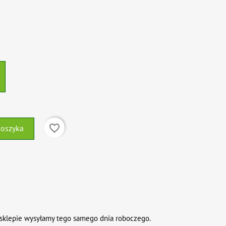
favorite_border
koszyka
sklepie wysyłamy tego samego dnia roboczego.