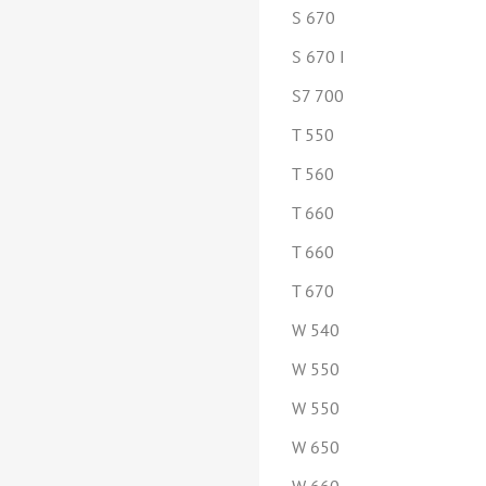
S 670
S 670 I
S7 700
T 550
T 560
T 660
T 660
T 670
W 540
W 550
W 550
W 650