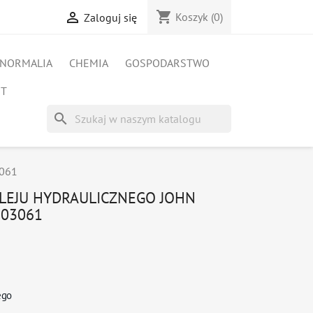
shopping_cart

Koszyk
(0)
Zaloguj się
NORMALIA
CHEMIA
GOSPODARSTWO
ET
search
3061
 OLEJU HYDRAULICZNEGO JOHN
203061
ego