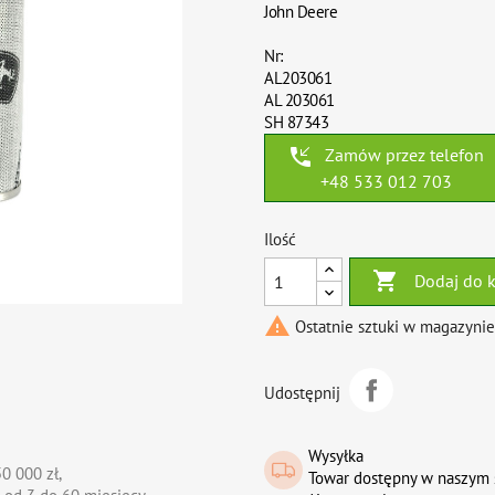
John Deere
Nr:
AL203061
AL 203061
SH 87343
phone_callback
Zamów przez telefon
+48 533 012 703
Ilość

Dodaj do 

Ostatnie sztuki w magazynie
Udostępnij
Wysyłka
0 000 zł,
Towar dostępny w naszym 