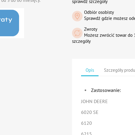
 od 3 do 60 miesięcy.
sprawdź szczegoły
Odbiór osobisty
Sprawdź gdzie możesz od
Zwroty
Możesz zwrócić towar do 1
szczegóły
Opis
Szczegóły prod
Zastosowanie:
JOHN DEERE
6020 SE
6120
6215