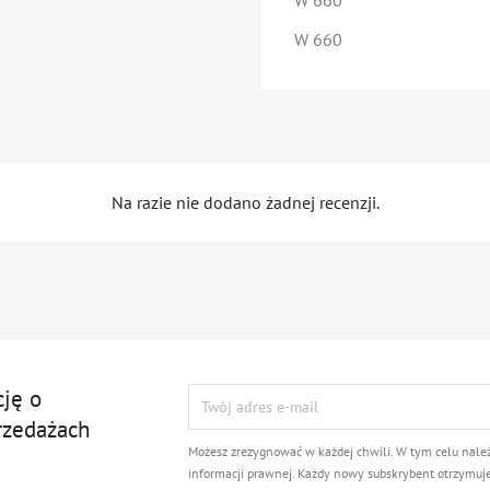
W 660
W 660
Na razie nie dodano żadnej recenzji.
cję o
rzedażach
Możesz zrezygnować w każdej chwili. W tym celu nale
informacji prawnej. Każdy nowy subskrybent otrzymuj