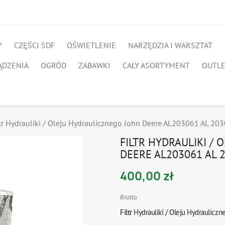
Y
CZĘŚCI SDF
OŚWIETLENIE
NARZĘDZIA I WARSZTAT
ĄDZENIA
OGRÓD
ZABAWKI
CAŁY ASORTYMENT
OUTL
ltr Hydrauliki / Oleju Hydraulicznego John Deere AL203061 AL 20
FILTR HYDRAULIKI /
DEERE AL203061 AL 
400,00 zł
Brutto
Filtr
Hydrauliki / Oleju Hydrauliczn