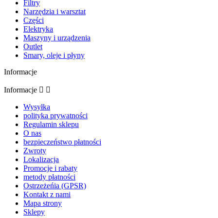
Filtry
Narzędzia i warsztat
Części
Elektryka
Maszyny i urządzenia
Outlet
Smary, oleje i płyny
Informacje
Informacje


Wysyłka
polityka prywatności
Regulamin sklepu
O nas
bezpieczeństwo płatności
Zwroty
Lokalizacja
Promocje i rabaty
metody płatności
Ostrzeżeńia (GPSR)
Kontakt z nami
Mapa strony
Sklepy