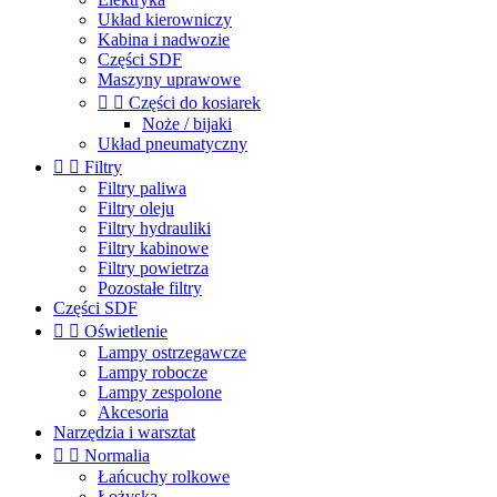
Układ kierowniczy
Kabina i nadwozie
Części SDF
Maszyny uprawowe


Części do kosiarek
Noże / bijaki
Układ pneumatyczny


Filtry
Filtry paliwa
Filtry oleju
Filtry hydrauliki
Filtry kabinowe
Filtry powietrza
Pozostałe filtry
Części SDF


Oświetlenie
Lampy ostrzegawcze
Lampy robocze
Lampy zespolone
Akcesoria
Narzędzia i warsztat


Normalia
Łańcuchy rolkowe
Łożyska