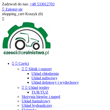
Zadzwoń do nas:
+48 533012703

Zaloguj się
shopping_cart
Koszyk
(0)



Części


Silnik i osprzęt
Układ chłodzenia
Układ paliwowy
Układ dolotowy i wydechowy


Układ jezdny
TUR/TUZ
Skrzynia biegów i napęd
Układ hamulcowy
Układ hydrauliczny
Elektryka