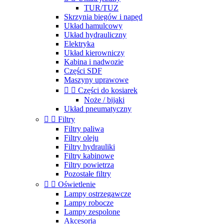
TUR/TUZ
Skrzynia biegów i napęd
Układ hamulcowy
Układ hydrauliczny
Elektryka
Układ kierowniczy
Kabina i nadwozie
Części SDF
Maszyny uprawowe


Części do kosiarek
Noże / bijaki
Układ pneumatyczny


Filtry
Filtry paliwa
Filtry oleju
Filtry hydrauliki
Filtry kabinowe
Filtry powietrza
Pozostałe filtry


Oświetlenie
Lampy ostrzegawcze
Lampy robocze
Lampy zespolone
Akcesoria