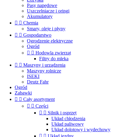
Pasy napędowe
Uszczelniacze i oringi
Akumulatory


Chemia
Smary, oleje i płyny


Gospodarstwo
Ogrodzenie elektryczne
Ogród


Hodowla zwierząt
Filtry do mleka


Maszyny i urządzenia
Maszyny rolnicze
ISEKI
Deutz Fahr
Ogród
Zabawki


Cały asortyment


Części


Silnik i osprzęt
Układ chłodzenia
Układ paliwowy
Układ dolotowy i wydechowy


Układ jezdny