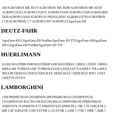
160 AGROTRON MK III175 AGROTRON MK III200 AGROTRON MK III310
AGROPLUS315 AGROPLUS320 F AGROPLUS410 AGROPLUS420 AGROFARM
T420 AGROPLUS420 AGROPLUS PROFILINE67 AGROPLUS710 AGROTRON
L720 AGROTRON L77 AGROPLUS87 AGROPLUSAgroFarm 420
DEUTZ-FAHR
AgroFarm 410 GAgroFarm 420 ProfilineAgroFarm 420 TTVAgroFarm 430AgroFarm
430 GAgroFarm 430 ProfilineAgroFarm 430 TTV
HUERLIMANN
H 6165 MASTERH 6190 MASTERHP 6190 MASTERSX 1200SX 1350SX 1500XA
606XA 606 TURBOXA 607 TURBOXA 655XA 656XA 657XA 658XA 76XA 86XA
90XA 90 T4IXB 6115XB 6135XB MAX 100XB MAX 110XB MAX 85XT 115XT
130XT 911XT 913
LAMBORGHINI
1100 PREMIUM120 CHAMPION1300 PREMIUM135 CHAMPION150
CHAMPION165 RACING190 RACING664-55 SPRINT664-60 SPRINT664-65
SPRINT674-70 SPRINT674-75 SPRINT674-85 SPRINTR 2-70R 2-70 TARGETR 2-
80R 2-80 TARGETR 3-100 T EVOR 3-110 EVOR 5-120R 7-175R 7-190R 7-200R 7-