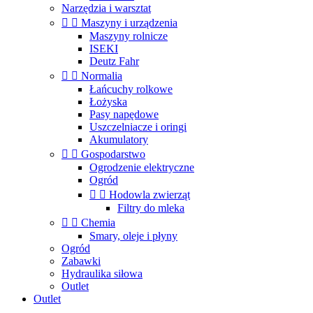
Narzędzia i warsztat


Maszyny i urządzenia
Maszyny rolnicze
ISEKI
Deutz Fahr


Normalia
Łańcuchy rolkowe
Łożyska
Pasy napędowe
Uszczelniacze i oringi
Akumulatory


Gospodarstwo
Ogrodzenie elektryczne
Ogród


Hodowla zwierząt
Filtry do mleka


Chemia
Smary, oleje i płyny
Ogród
Zabawki
Hydraulika siłowa
Outlet
Outlet