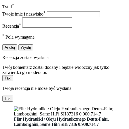
*
Tytuł
*
Twoje imię i nazwisko
*
Recenzja
*
Pola wymagane
Anuluj
Wyślij
Recenzja została wysłana
Twój komentarz został dodany i będzie widoczny jak tylko
zatwierdzi go moderator.
Tak
Twoja recenzja nie może być wysłana
Tak
Filtr Hydrauliki / Oleju Hydraulicznego Deutz-Fahr,
Lamborghini, Same HiFi
SH87316 0.900.714.7