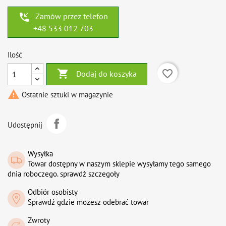
phone_callback
Zamów przez telefon
+48 533 012 703
Ilość

favorite_border
Dodaj do koszyka

Ostatnie sztuki w magazynie
Udostępnij
Wysyłka
Towar dostępny w naszym sklepie wysyłamy tego samego
dnia roboczego. sprawdź szczegoły
Odbiór osobisty
Sprawdź gdzie możesz odebrać towar
Zwroty