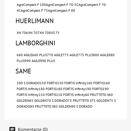
AgroCompact F 100AgroCompact F 70-3CAgroCompact F 70-
4CAgroCompact F 75AgroCompact F 80
HUERLIMANN
·
XN 706XN 707XN 708XS 75
LAMBORGHINI
·
660 AGILE660 PLUS770 AGILE775 AGILE775 PLUS880 AGILE880
PLUS990 AGILE990 PLUS
SAME
·
100 S DORADO150 FORTIS150 FORTIS Infinity160 FORTIS160
FORTIS Infinity180 FORTIS180 FORTIS Infinity190 FORTIS190
FORTIS Infinity210 FORTIS210 FORTIS Infinity60 FRUTTETO II60
GOLDEN65 GOLDEN70 S DORADO75 FRUTTETO II75 GOLDEN75 S
DORADO85 FRUTTETO II85 GOLDEN90 S DORADO
Komentarze (0)