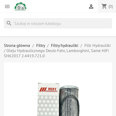
shopping_cart


(0)
search
Strona główna
Filtry
Filtry hydrauliki
Filtr Hydrauliki
/ Oleju Hydraulicznego Deutz-Fahr, Lamborghini, Same HiFi
SH62017 2.4419.721.0