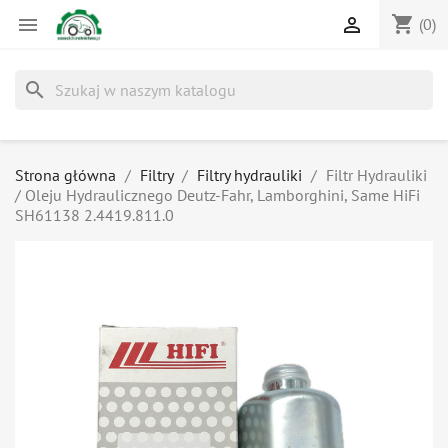
shopping_cart


(0)
search
Strona główna
Filtry
Filtry hydrauliki
Filtr Hydrauliki
/ Oleju Hydraulicznego Deutz-Fahr, Lamborghini, Same HiFi
SH61138 2.4419.811.0