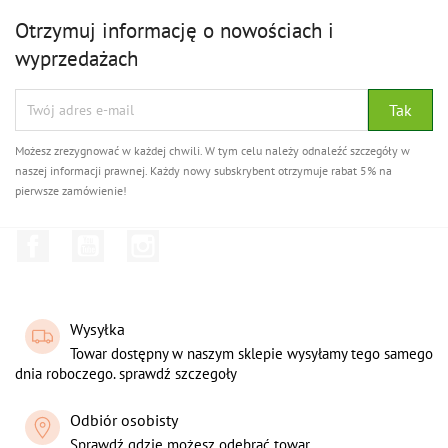
Otrzymuj informację o nowościach i
wyprzedażach
Możesz zrezygnować w każdej chwili. W tym celu należy odnaleźć szczegóły w
naszej informacji prawnej. Każdy nowy subskrybent otrzymuje rabat 5% na
pierwsze zamówienie!
Facebook
YouTube
Instagram
Wysyłka
Towar dostępny w naszym sklepie wysyłamy tego samego
dnia roboczego. sprawdź szczegoły
Odbiór osobisty
Sprawdź gdzie możesz odebrać towar