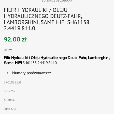
sprawdź szczegóły
FILTR HYDRAULIKI / OLEJU
HYDRAULICZNEGO DEUTZ-FAHR,
LAMBORGHINI, SAME HIFI SH61138
2.4419.811.0
92,00 zł
Brutto
Filtr Hydrauliki / Oleju Hydraulicznego Deutz-Fahr, Lamborghini,
SH61138 2.4419.811.0
Same HiFi
Numery porównawcze:
7701028138
SR 5752
652054
HPH 602