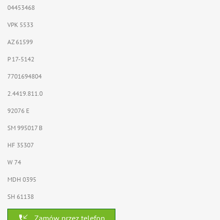
04453468
VPK 5533
AZ 61599
P 17-5142
7701694804
2.4419.811.0
92076 E
SM 995017 B
HF 35307
W 74
MDH 0395
SH 61138
phone_callback
Zamów przez telefon