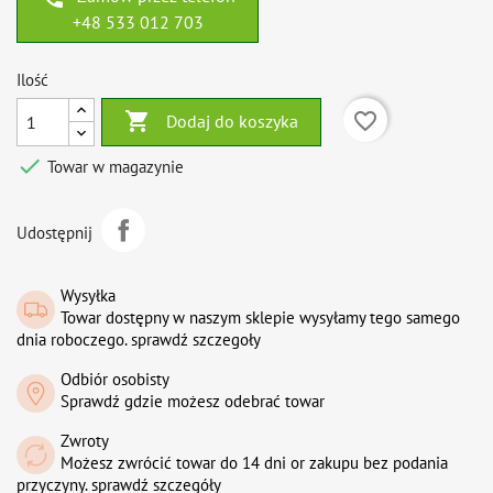
+48 533 012 703
Ilość

favorite_border
Dodaj do koszyka

Towar w magazynie
Udostępnij
Wysyłka
Towar dostępny w naszym sklepie wysyłamy tego samego
dnia roboczego. sprawdź szczegoły
Odbiór osobisty
Sprawdź gdzie możesz odebrać towar
Zwroty
Możesz zwrócić towar do 14 dni or zakupu bez podania
przyczyny. sprawdź szczegóły