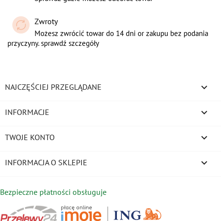
Zwroty
Możesz zwrócić towar do 14 dni or zakupu bez podania
przyczyny. sprawdź szczegóły

NAJCZĘŚCIEJ PRZEGLĄDANE

INFORMACJE

TWOJE KONTO
keyboard_arrow_down
INFORMACJA O SKLEPIE
Bezpieczne płatności obsługuje