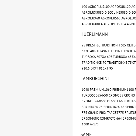
100 AGROPLUS100 AGROSUN120 A
AGROLUX5080 D ECOLINE5080 D EC
AGROLUX60 AGROPLUS65 AGROLUX
AGROLUX80 A AGROPLUS80 A AGRO
HUERLIMANN
·
95 PRESTIGE TRADITIONH 305 XEH 
372H 488 TH 496 TH 5116 TURBOH 
TURBOXA 607XA 607 TURBOXA 655XA
TRADITIONXE 70 TRADITIONXE 75XT 
910.6 DTXT 913XT 95
LAMBORGHINI
·
1040 PREMIUM1060 PREMIUM1100 
TURBO550554-50 CRONO55 CRONO 
CRONO F660660 DT660 F660 FRUT.6
SPRINT674-75 SPRINT674-85 SPRI
F75 GRAND PRIX TARGET775 FRUT.
ERGOMATIC COMPACTC 664 ERGOMATIC
130R 6-175
SAME
·