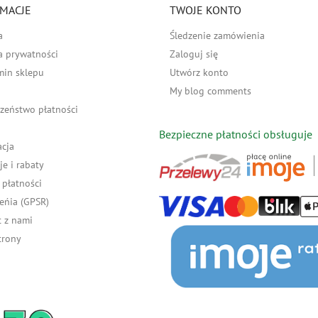
MACJE
TWOJE KONTO
a
Śledzenie zamówienia
a prywatności
Zaloguj się
min sklepu
Utwórz konto
My blog comments
zeństwo płatności
Bezpieczne płatności obsługuje
acja
e i rabaty
płatności
eńia (GPSR)
 z nami
trony