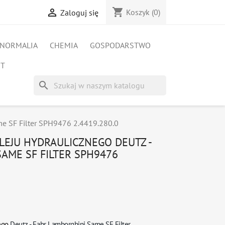
shopping_cart

Koszyk
(0)
Zaloguj się
NORMALIA
CHEMIA
GOSPODARSTWO
ET
search
ame SF Filter SPH9476 2.4419.280.0
OLEJU HYDRAULICZNEGO DEUTZ -
AME SF FILTER SPH9476
nego
Deutz - Fahr Lamborghini Same
SF Filter