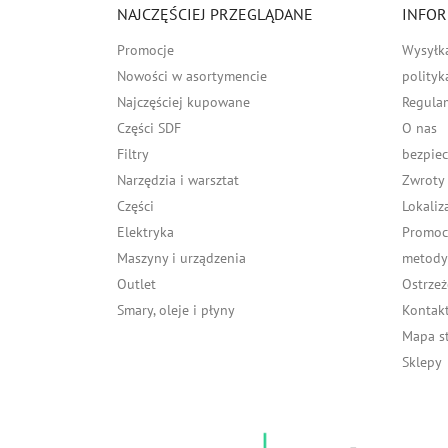
NAJCZĘŚCIEJ PRZEGLĄDANE
INFOR
Promocje
Wysyłk
Nowości w asortymencie
polityk
Najczęściej kupowane
Regula
Części SDF
O nas
Filtry
bezpiec
Narzędzia i warsztat
Zwroty
Części
Lokaliz
Elektryka
Promocj
Maszyny i urządzenia
metody 
Outlet
Ostrzeż
Smary, oleje i płyny
Kontakt
Mapa s
Sklepy