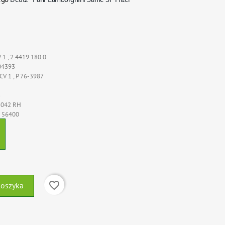
 1 ,
2.4419.180.0
04393
CV 1 ,
P 76-3987
3
8042 RH
 56400
favorite_border
koszyka