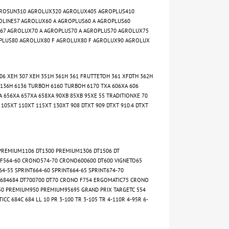
GROSUN310 AGROLUX320 AGROLUX405 AGROPLUS410
OLINE57 AGROLUX60 A AGROPLUS60 A AGROPLUS60
67 AGROLUX70 A AGROPLUS70 A AGROPLUS70 AGROLUX75
PLUS80 AGROLUX80 F AGROLUX80 F AGROLUX90 AGROLUX
306 XEH 307 XEH 351H 361H 361 FRUTTETOH 361 XFDTH 362H
6136H 6136 TURBOH 6160 TURBOH 6170 TXA 606XA 606
 656XA 657XA 658XA 90XB 85XB 95XE 55 TRADITIONXE 70
105XT 110XT 115XT 130XT 908 DTXT 909 DTXT 910.4 DTXT
PREMIUM1106 DT1300 PREMIUM1306 DT1506 DT
F564-60 CRONO574-70 CRONO600600 DT600 VIGNETO65
64-55 SPRINT664-60 SPRINT664-65 SPRINT674-70
NT684684 DT700700 DT70 CRONO F754 ERGOMATIC75 CRONO
850 PREMIUM950 PREMIUM95695 GRAND PRIX TARGETC 554
C 684C 684 LL 10 PR 3-100 TR 3-105 TR 4-110R 4-95R 6-