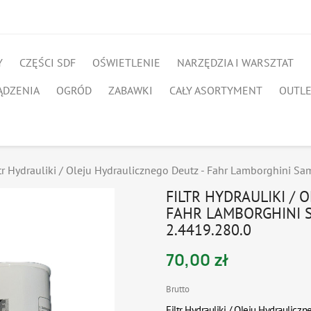
Y
CZĘŚCI SDF
OŚWIETLENIE
NARZĘDZIA I WARSZTAT
ĄDZENIA
OGRÓD
ZABAWKI
CAŁY ASORTYMENT
OUTL
ltr Hydrauliki / Oleju Hydraulicznego Deutz - Fahr Lamborghini S
FILTR HYDRAULIKI / 
FAHR LAMBORGHINI S
2.4419.280.0
70,00 zł
Brutto
Filtr
Hydrauliki / Oleju Hydraulicz