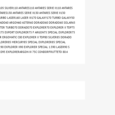
R105 SILVER110 ANTARES110 ANTARES SERIE II110 ANTARES
TARES130 ANTARES SERIE II130 ANTARES SERIE II130
TURBO LASER160 LASER III170 GALAXY170 TURBO GALAXY50
RADO60 ARGON60 ASTER60 DORADO60 DORADO60 SOLAR65
TER TURBO70 DORADO70 EXPLORER70 EXPLORER II TOP75
75 EXPORT EXPLORER75 F ARGON75 SPECIAL EXPLORER75
 ERGOMATIC C80 EXPLORER II TOP80 SILVER85 DORADO
ORER85 MERCURY85 SPECIAL EXPLORER85 SPECIAL
 EXPLORER II90 EXPLORER SPECIAL 1.590 LASER90 S
D95 EXPLORERARGON III 75C CONDORFRUTTETO 80.4