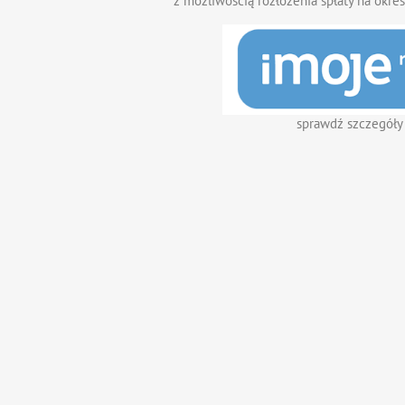
z możliwością rozłożenia spłaty na okres
sprawdź szczegóły