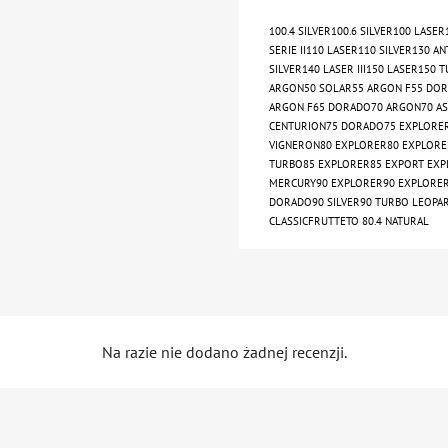
100.4 SILVER100.6 SILVER100 LASE
SERIE II110 LASER110 SILVER130 AN
SILVER140 LASER III150 LASER150 
ARGON50 SOLAR55 ARGON F55 DO
ARGON F65 DORADO70 ARGON70 AS
CENTURION75 DORADO75 EXPLORER
VIGNERON80 EXPLORER80 EXPLORER
TURBO85 EXPLORER85 EXPORT EXPL
MERCURY90 EXPLORER90 EXPLORER90
DORADO90 SILVER90 TURBO LEOPAR
CLASSICFRUTTETO 80.4 NATURAL
Na razie nie dodano żadnej recenzji.