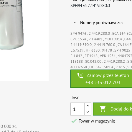
SPH9476
2.4419.280.0
Numery porównawcze:
SPH 9476 ,
2.4419.280.0 ,
ECA 164 ECV
CPK 1534 ,
PH 4481 ,
MDH 9014 ,
044
2.4419.390.0 ,
2.4419.760.0 ,
CA 164 E
L 57539 ,
HF 6350 ,
XH 78 ,
SPH 9025
FH 842 ,
FT 4948 ,
VPK 1534 ,
440439
115188 ,
80.042.00 ,
2.4419.280.2 ,
S 
40007638 ,
DO 842 ,
501.4 ,
R 415 ,
SH
phone_callback
Zamów przez telefon
+48 533 012 703
Ilość

Dodaj do 

Towar w magazynie
0 000 zł,