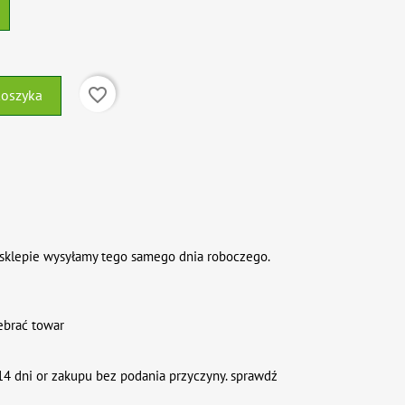
favorite_border
koszyka
sklepie wysyłamy tego samego dnia roboczego.
ebrać towar
4 dni or zakupu bez podania przyczyny. sprawdź