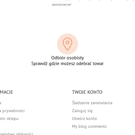
zamówienie!
Odbiór osobisty
Sprawdź gdzie możesz odebrać towar
MACJE
TWOJE KONTO
a
Śledzenie zamówienia
a prywatności
Zaloguj się
min sklepu
Utwórz konto
My blog comments
zeństwo płatności