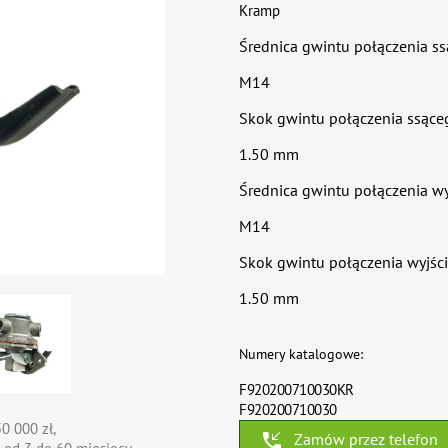
Kramp
Średnica gwintu połączenia s
M14
Skok gwintu połączenia ssące
1.50 mm
Średnica gwintu połączenia w
M14
Skok gwintu połączenia wyjś
1.50 mm
Numery katalogowe:
F920200710030KR
F920200710030
0 000 zł,
phone_callback
Zamów przez telefon