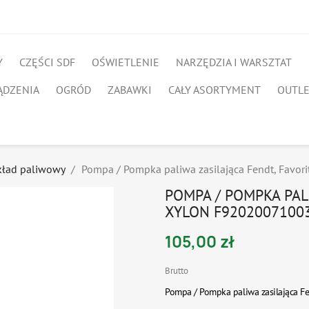
Y
CZĘŚCI SDF
OŚWIETLENIE
NARZĘDZIA I WARSZTAT
ĄDZENIA
OGRÓD
ZABAWKI
CAŁY ASORTYMENT
OUTL
kład paliwowy
Pompa / Pompka paliwa zasilająca Fendt, Favo
POMPA / POMPKA PALI
XYLON F9202007100
105,00 zł
Brutto
Pompa / Pompka paliwa zasilająca F