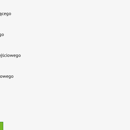
sącego
go
yjściowego
ciowego