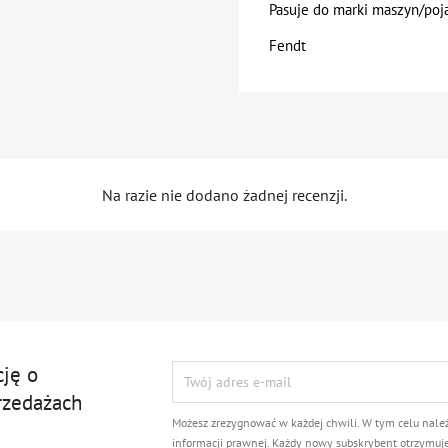
Pasuje do marki maszyn/po
Fendt
Na razie nie dodano żadnej recenzji.
cję o
rzedażach
Możesz zrezygnować w każdej chwili. W tym celu nale
informacji prawnej. Każdy nowy subskrybent otrzymuj