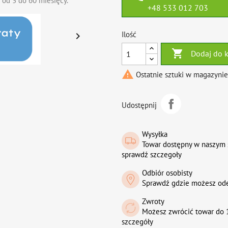
 od 3 do 60 miesięcy.
+48 533 012 703
Ilość


Dodaj do 

Ostatnie sztuki w magazynie
Udostępnij
Wysyłka
Towar dostępny w naszym 
sprawdź szczegoły
Odbiór osobisty
Sprawdź gdzie możesz od
Zwroty
Możesz zwrócić towar do 1
szczegóły