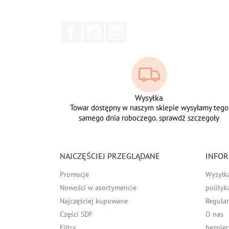
Facebook
YouTube
Instagram
Wysyłka
Towar dostępny w naszym sklepie wysyłamy tego
samego dnia roboczego. sprawdź szczegoły
NAJCZĘŚCIEJ PRZEGLĄDANE
INFOR
Promocje
Wysyłk
Nowości w asortymencie
polityk
Najczęściej kupowane
Regula
Części SDF
O nas
Filtry
bezpiec