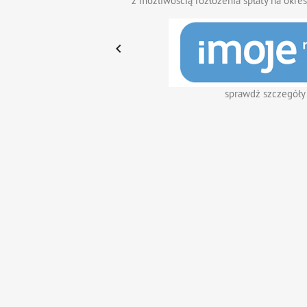
z możliwością rozłożenia spłaty na okres

sprawdź szczegóły