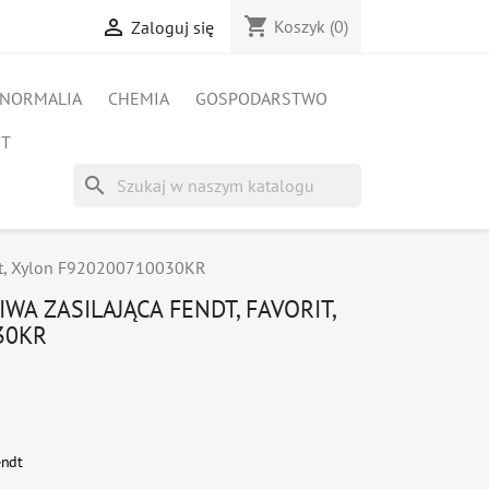
shopping_cart

Koszyk
(0)
Zaloguj się
NORMALIA
CHEMIA
GOSPODARSTWO
ET
search
rit, Xylon F920200710030KR
WA ZASILAJĄCA FENDT, FAVORIT,
30KR
endt