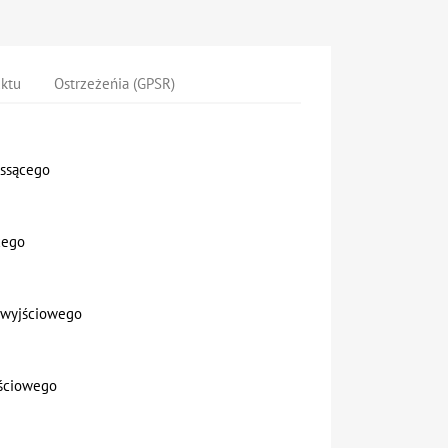
uktu
Ostrzeżeńia (GPSR)
 ssącego
cego
 wyjściowego
jściowego