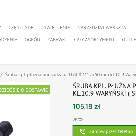
Y
CZĘŚCI SDF
OŚWIETLENIE
NARZĘDZIA I WARSZTAT
ĄDZENIA
OGRÓD
ZABAWKI
CAŁY ASORTYMENT
OUTL
Śruba kpl. płużna podsadzana D 608 M12x60 mm kl.10.9 Waryń
ŚRUBA KPL. PŁUŻNA
DZIEĆ SIĘ O DOSTAWIE
KL.10.9 WARYŃSKI ( 
105,19 zł
Brutto
phone_callback
Zamów przez telefon