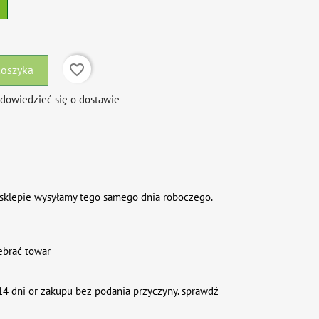
favorite_border
koszyka
 dowiedzieć się o dostawie
sklepie wysyłamy tego samego dnia roboczego.
ebrać towar
4 dni or zakupu bez podania przyczyny. sprawdź