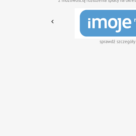
z możliwością rozłożenia spłaty na okres

sprawdź szczegóły