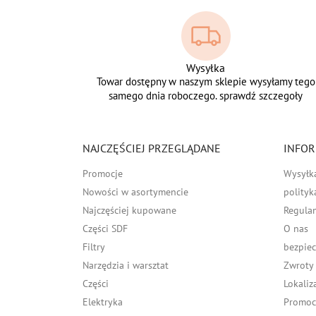
Wysyłka
Towar dostępny w naszym sklepie wysyłamy tego
samego dnia roboczego. sprawdź szczegoły
NAJCZĘŚCIEJ PRZEGLĄDANE
INFOR
Promocje
Wysyłk
Nowości w asortymencie
polityk
Najczęściej kupowane
Regula
Części SDF
O nas
Filtry
bezpiec
Narzędzia i warsztat
Zwroty
Części
Lokaliz
Elektryka
Promocj