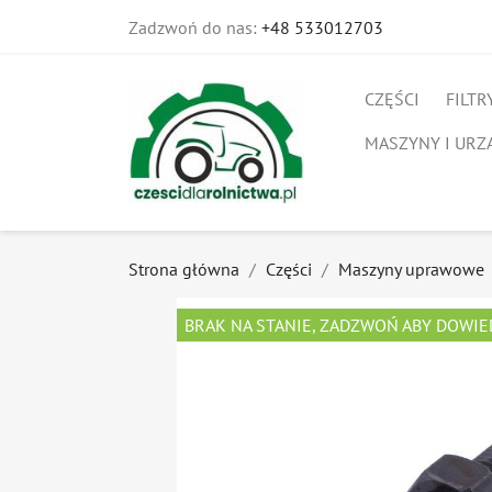
Zadzwoń do nas:
+48 533012703
CZĘŚCI
FILTR
MASZYNY I URZ
Strona główna
Części
Maszyny uprawowe
BRAK NA STANIE, ZADZWOŃ ABY DOWIE