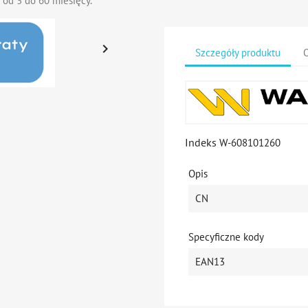
 od 3 do 60 miesięcy.

Szczegóły produktu
O
Indeks
W-608101260
Opis
CN
Specyficzne kody
EAN13