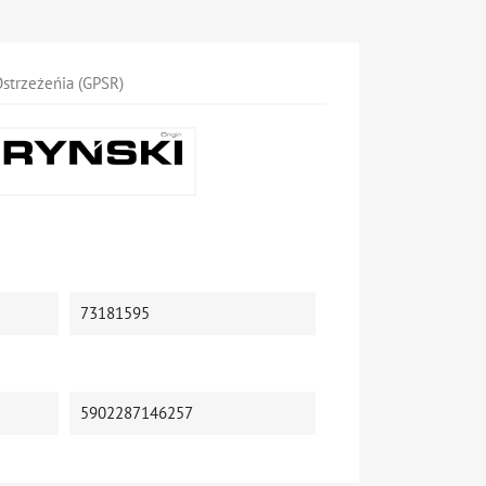
strzeżeńia (GPSR)
73181595
5902287146257