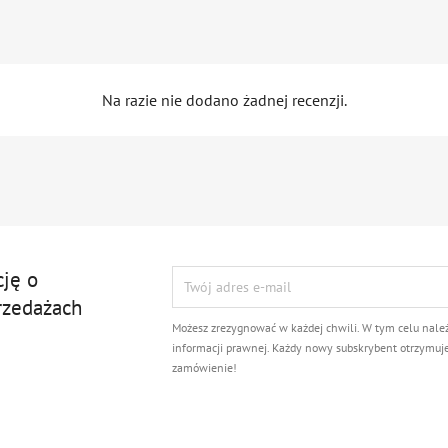
Na razie nie dodano żadnej recenzji.
cję o
rzedażach
Możesz zrezygnować w każdej chwili. W tym celu nale
informacji prawnej. Każdy nowy subskrybent otrzymuj
zamówienie!