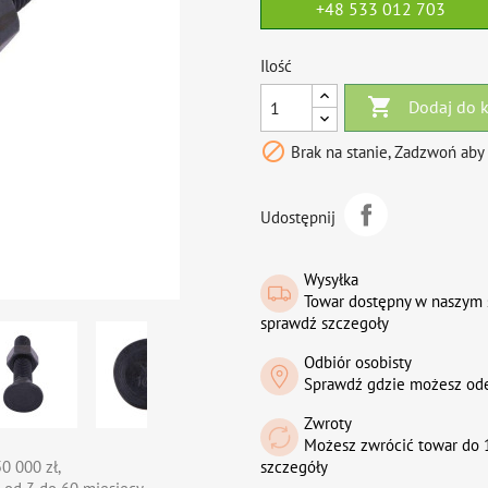
+48 533 012 703
Ilość

Dodaj do 

Brak na stanie, Zadzwoń aby
Udostępnij
Wysyłka
Towar dostępny w naszym 
sprawdź szczegoły
Odbiór osobisty
Sprawdź gdzie możesz od
Zwroty
Możesz zwrócić towar do 1
0 000 zł,
szczegóły