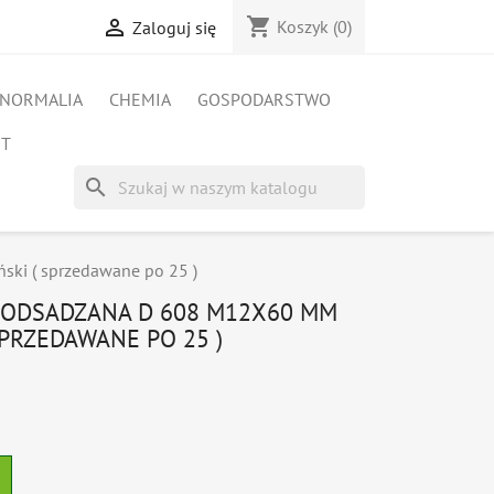
shopping_cart

Koszyk
(0)
Zaloguj się
NORMALIA
CHEMIA
GOSPODARSTWO
ET
search
ski ( sprzedawane po 25 )
 PODSADZANA D 608 M12X60 MM
SPRZEDAWANE PO 25 )