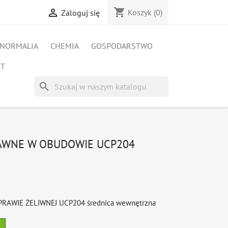
shopping_cart

Koszyk
(0)
Zaloguj się
NORMALIA
CHEMIA
GOSPODARSTWO
ET
search
AWNE W OBUDOWIE UCP204
AWIE ŻELIWNEJ UCP204 średnica wewnętrzna