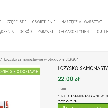
Y
CZĘŚCI SDF
OŚWIETLENIE
NARZĘDZIA I WARSZTAT
ĄDZENIA
OGRÓD
ZABAWKI
CAŁY ASORTYMENT
OUTL
Łożysko samonastawne w obudowie UCP204
ŁOŻYSKO SAMONAST
DZIEĆ SIĘ O DOSTAWIE
22,00 zł
Brutto
ŁOŻYSKO SAMONASTAWNE W OPR
łożyska: fi 20