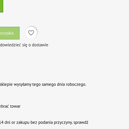
favorite_border
koszyka
 dowiedzieć się o dostawie
sklepie wysyłamy tego samego dnia roboczego.
ebrać towar
4 dni or zakupu bez podania przyczyny. sprawdź