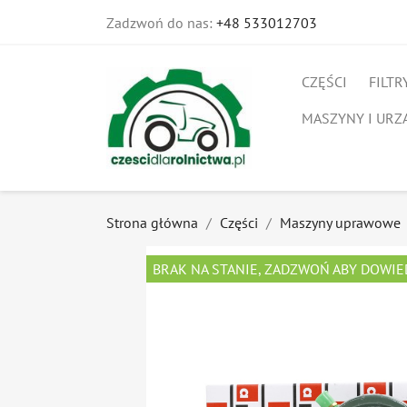
Zadzwoń do nas:
+48 533012703
CZĘŚCI
FILTR
MASZYNY I URZ
Strona główna
Części
Maszyny uprawowe
BRAK NA STANIE, ZADZWOŃ ABY DOWIE