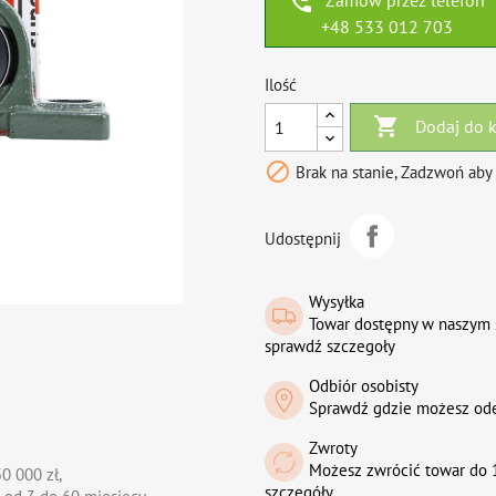
phone_callback
Zamów przez telefon
+48 533 012 703
Ilość

Dodaj do 

Brak na stanie, Zadzwoń aby
Udostępnij
Wysyłka
Towar dostępny w naszym 
sprawdź szczegoły
Odbiór osobisty
Sprawdź gdzie możesz od
Zwroty
Możesz zwrócić towar do 1
0 000 zł,
szczegóły