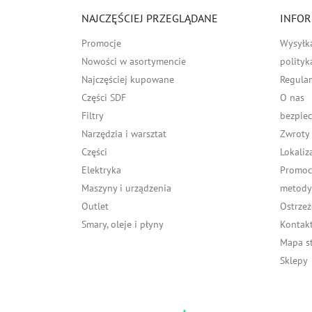
NAJCZĘŚCIEJ PRZEGLĄDANE
INFOR
Promocje
Wysyłk
Nowości w asortymencie
polityk
Najczęściej kupowane
Regula
Części SDF
O nas
Filtry
bezpiec
Narzędzia i warsztat
Zwroty
Części
Lokaliz
Elektryka
Promocj
Maszyny i urządzenia
metody 
Outlet
Ostrzeż
Smary, oleje i płyny
Kontakt
Mapa s
Sklepy