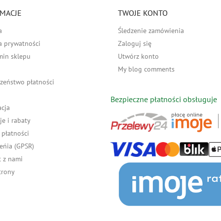
MACJE
TWOJE KONTO
a
Śledzenie zamówienia
a prywatności
Zaloguj się
min sklepu
Utwórz konto
My blog comments
zeństwo płatności
Bezpieczne płatności obsługuje
acja
e i rabaty
płatności
eńia (GPSR)
 z nami
trony