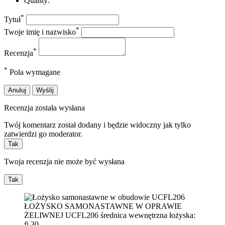
Quality:
*
Tytuł
*
Twoje imię i nazwisko
*
Recenzja
*
Pola wymagane
Anuluj
Wyślij
Recenzja została wysłana
Twój komentarz został dodany i będzie widoczny jak tylko
zatwierdzi go moderator.
Tak
Twoja recenzja nie może być wysłana
Tak
ŁOŻYSKO SAMONASTAWNE W OPRAWIE
ŻELIWNEJ UCFL206 średnica wewnętrzna łożyska:
fi 30