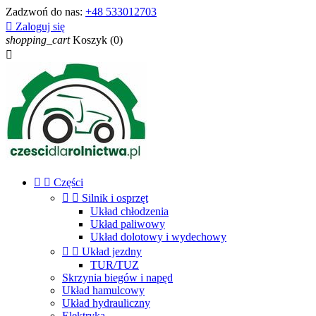
Zadzwoń do nas:
+48 533012703

Zaloguj się
shopping_cart
Koszyk
(0)



Części


Silnik i osprzęt
Układ chłodzenia
Układ paliwowy
Układ dolotowy i wydechowy


Układ jezdny
TUR/TUZ
Skrzynia biegów i napęd
Układ hamulcowy
Układ hydrauliczny
Elektryka