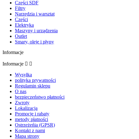
Części SDF
Filtry
Narzędzia i warsztat
Części
Elektryka
Maszyny i urządzenia
Outlet
Smary, oleje i płyny
Informacje
Informacje


Wysyłka
polityka prywatności
Regulamin sklepu
O nas
bezpieczeństwo płatności
Zwroty
Lokalizacja
Promocje i rabaty
metody płatności
Ostrzeżeńia (GPSR)
Kontakt z nami
Mapa strony