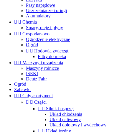
Pasy napędowe
Uszczelniacze i oringi
Akumulatory


Chemia
Smary, oleje i płyny


Gospodarstwo
Ogrodzenie elektryczne
Ogród


Hodowla zwierząt
Filtry do mleka


Maszyny i urządzenia
Maszyny rolnicze
ISEKI
Deutz Fahr
Ogród
Zabawki


Cały asortyment


Części


Silnik i osprzęt
Układ chłodzenia
Układ paliwowy
Układ dolotowy i wydechowy


Układ jezdny