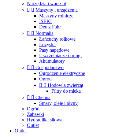
Narzędzia i warsztat


Maszyny i urządzenia
Maszyny rolnicze
ISEKI
Deutz Fahr


Normalia
Łańcuchy rolkowe
Łożyska
Pasy napędowe
Uszczelniacze i oringi
Akumulatory


Gospodarstwo
Ogrodzenie elektryczne
Ogród


Hodowla zwierząt
Filtry do mleka


Chemia
Smary, oleje i płyny
Ogród
Zabawki
Hydraulika siłowa
Outlet
Outlet