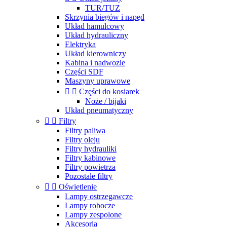
TUR/TUZ
Skrzynia biegów i napęd
Układ hamulcowy
Układ hydrauliczny
Elektryka
Układ kierowniczy
Kabina i nadwozie
Części SDF
Maszyny uprawowe


Części do kosiarek
Noże / bijaki
Układ pneumatyczny


Filtry
Filtry paliwa
Filtry oleju
Filtry hydrauliki
Filtry kabinowe
Filtry powietrza
Pozostałe filtry


Oświetlenie
Lampy ostrzegawcze
Lampy robocze
Lampy zespolone
Akcesoria