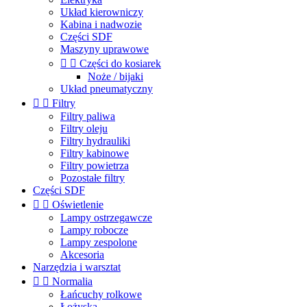
Układ kierowniczy
Kabina i nadwozie
Części SDF
Maszyny uprawowe


Części do kosiarek
Noże / bijaki
Układ pneumatyczny


Filtry
Filtry paliwa
Filtry oleju
Filtry hydrauliki
Filtry kabinowe
Filtry powietrza
Pozostałe filtry
Części SDF


Oświetlenie
Lampy ostrzegawcze
Lampy robocze
Lampy zespolone
Akcesoria
Narzędzia i warsztat


Normalia
Łańcuchy rolkowe
Łożyska