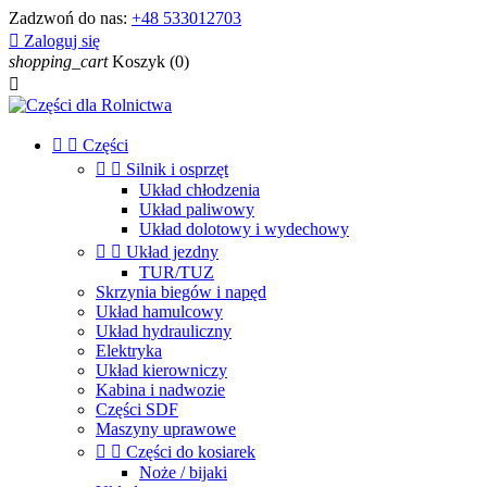
Zadzwoń do nas:
+48 533012703

Zaloguj się
shopping_cart
Koszyk
(0)



Części


Silnik i osprzęt
Układ chłodzenia
Układ paliwowy
Układ dolotowy i wydechowy


Układ jezdny
TUR/TUZ
Skrzynia biegów i napęd
Układ hamulcowy
Układ hydrauliczny
Elektryka
Układ kierowniczy
Kabina i nadwozie
Części SDF
Maszyny uprawowe


Części do kosiarek
Noże / bijaki