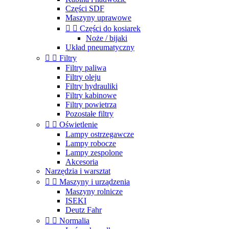
Części SDF
Maszyny uprawowe


Części do kosiarek
Noże / bijaki
Układ pneumatyczny


Filtry
Filtry paliwa
Filtry oleju
Filtry hydrauliki
Filtry kabinowe
Filtry powietrza
Pozostałe filtry


Oświetlenie
Lampy ostrzegawcze
Lampy robocze
Lampy zespolone
Akcesoria
Narzędzia i warsztat


Maszyny i urządzenia
Maszyny rolnicze
ISEKI
Deutz Fahr


Normalia