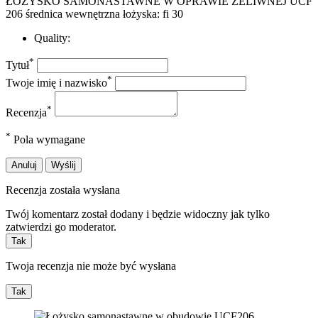
ŁOŻYSKO SAMONASTAWNE W OPRAWIE ŻELIWNEJ UCF
206 średnica wewnętrzna łożyska: fi 30
Quality:
*
Tytuł
*
Twoje imię i nazwisko
*
Recenzja
*
Pola wymagane
Anuluj
Wyślij
Recenzja została wysłana
Twój komentarz został dodany i będzie widoczny jak tylko
zatwierdzi go moderator.
Tak
Twoja recenzja nie może być wysłana
Tak