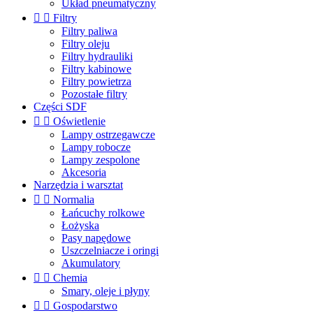
Układ pneumatyczny


Filtry
Filtry paliwa
Filtry oleju
Filtry hydrauliki
Filtry kabinowe
Filtry powietrza
Pozostałe filtry
Części SDF


Oświetlenie
Lampy ostrzegawcze
Lampy robocze
Lampy zespolone
Akcesoria
Narzędzia i warsztat


Normalia
Łańcuchy rolkowe
Łożyska
Pasy napędowe
Uszczelniacze i oringi
Akumulatory


Chemia
Smary, oleje i płyny


Gospodarstwo