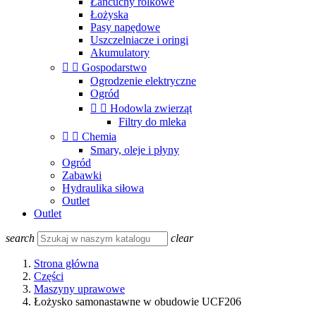
Łańcuchy rolkowe
Łożyska
Pasy napędowe
Uszczelniacze i oringi
Akumulatory


Gospodarstwo
Ogrodzenie elektryczne
Ogród


Hodowla zwierząt
Filtry do mleka


Chemia
Smary, oleje i płyny
Ogród
Zabawki
Hydraulika siłowa
Outlet
Outlet
search
clear
Strona główna
Części
Maszyny uprawowe
Łożysko samonastawne w obudowie UCF206