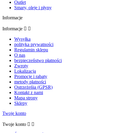
Outlet
Smary, oleje i płyny
Informacje
Informacje


Wysyłka
polityka prywatności
Regulamin sklepu
O nas
bezpieczeństwo płatności
Zwroty
Lokalizacja
Promocje i rabaty
metody płatności
Ostrzeżeńia (GPSR)
Kontakt z nami
Mapa strony
Sklepy
Twoje konto
Twoje konto

