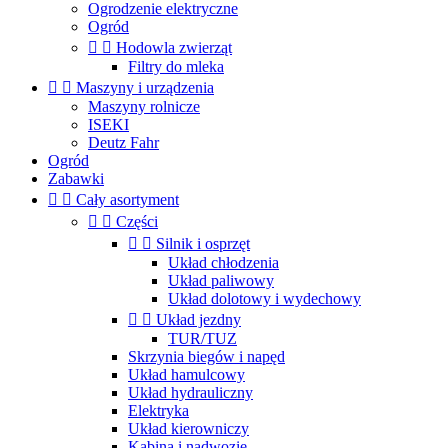
Ogrodzenie elektryczne
Ogród


Hodowla zwierząt
Filtry do mleka


Maszyny i urządzenia
Maszyny rolnicze
ISEKI
Deutz Fahr
Ogród
Zabawki


Cały asortyment


Części


Silnik i osprzęt
Układ chłodzenia
Układ paliwowy
Układ dolotowy i wydechowy


Układ jezdny
TUR/TUZ
Skrzynia biegów i napęd
Układ hamulcowy
Układ hydrauliczny
Elektryka
Układ kierowniczy
Kabina i nadwozie