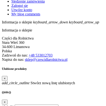
Śledzenie zamówienia
Zaloguj się
Utwórz konto
My blog comments
Informacja o sklepie
keyboard_arrow_down
keyboard_arrow_up
Informacja o sklepie
Części dla Rolnictwa
Stara Wieś 360
34-600 Limanowa
Polska
Zadzwoń do nas:
+48 533012703
Napisz do nas:
sklep@czescidlarolnictwa.pl
Ulubione produkty
×
add_circle_outline
Stwórz nową listę ulubionych
((title))
×