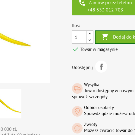
phone_callback
Zamów przez telefon
+48 533 012 703
Ilość

Dodaj do 

Towar w magazynie
Udostępnij
Wysyłka
Towar dostępny w naszym 
sprawdź szczegoły
Odbiór osobisty
Sprawdź gdzie możesz od
Zwroty
0 000 zł,
Możesz zwrócić towar do 1