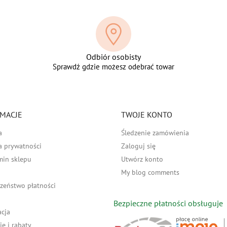
Odbiór osobisty
Sprawdź gdzie możesz odebrać towar
MACJE
TWOJE KONTO
a
Śledzenie zamówienia
a prywatności
Zaloguj się
min sklepu
Utwórz konto
My blog comments
zeństwo płatności
Bezpieczne płatności obsługuje
acja
e i rabaty