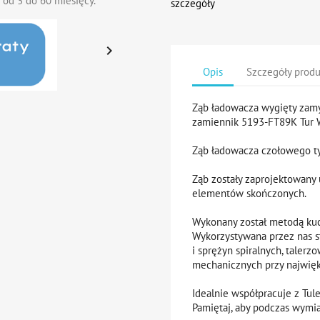
 od 3 do 60 miesięcy.
szczegóły

Opis
Szczegóły prod
Ząb ładowacza wygięty zamy
zamiennik 5193-FT89K Tur
Ząb ładowacza czołowego t
Ząb zostały zaprojektowany
elementów skończonych.
Wykonany został metodą kuc
Wykorzystywana przez nas s
i sprężyn spiralnych, taler
mechanicznych przy najwięk
Idealnie współpracuje z Tul
Pamiętaj, aby podczas wymia