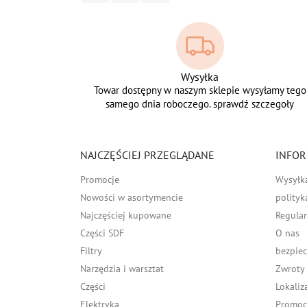
Wysyłka
Towar dostępny w naszym sklepie wysyłamy tego
samego dnia roboczego. sprawdź szczegoły
NAJCZĘŚCIEJ PRZEGLĄDANE
INFOR
Promocje
Wysyłk
Nowości w asortymencie
polityk
Najczęściej kupowane
Regula
Części SDF
O nas
Filtry
bezpiec
Narzędzia i warsztat
Zwroty
Części
Lokaliz
Elektryka
Promocj