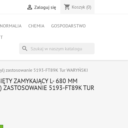
shopping_cart

Koszyk
(0)
Zaloguj się
NORMALIA
CHEMIA
GOSPODARSTWO
ET
search
dyl) zastosowanie 5193-FT89K Tur WARYŃSKI
ĘTY ZAMYKAJĄCY L- 680 MM
) ZASTOSOWANIE 5193-FT89K TUR