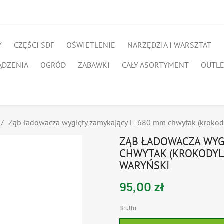
Y
CZĘŚCI SDF
OŚWIETLENIE
NARZĘDZIA I WARSZTAT
ĄDZENIA
OGRÓD
ZABAWKI
CAŁY ASORTYMENT
OUTL
Ząb ładowacza wygięty zamykający L- 680 mm chwytak (kroko
ZĄB ŁADOWACZA WYGI
CHWYTAK (KROKODYL
WARYŃSKI
95,00 zł
Brutto