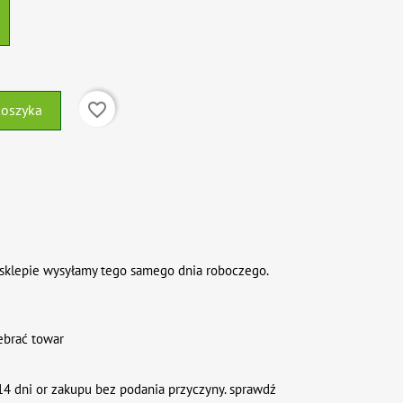
favorite_border
koszyka
sklepie wysyłamy tego samego dnia roboczego.
ebrać towar
4 dni or zakupu bez podania przyczyny. sprawdź