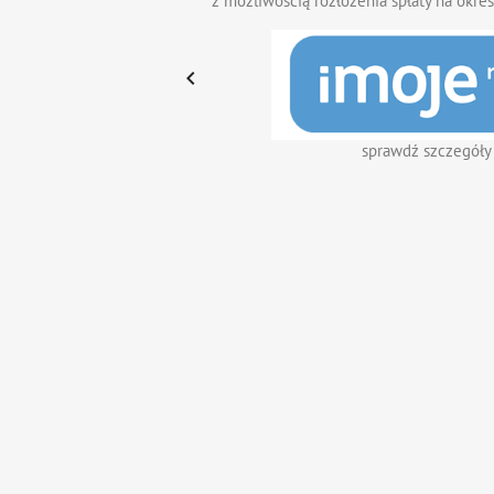
z możliwością rozłożenia spłaty na okres

sprawdź szczegóły