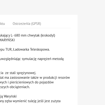
uktu
Ostrzeżeńia (GPSR)
kający L- 680 mm chwytak (krokodyl)
 WARYŃSKI
ypu TUR, Ładowarka Teleskopowa.
 uwzględniając symulację naprężeń metodą
ia ze stali sprężynowej.
tal ma zastosowanie także w produkcji resorów
zowych i pierścieniowych do pojazdów
szych obciążeniach.
eją Waryński
ny zęba wymienić tuleję jeśli jest zużyta