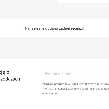
Na razie nie dodano żadnej recenzji.
cję o
rzedażach
Możesz zrezygnować w każdej chwili. W tym celu nale
informacji prawnej. Każdy nowy subskrybent otrzymuj
zamówienie!