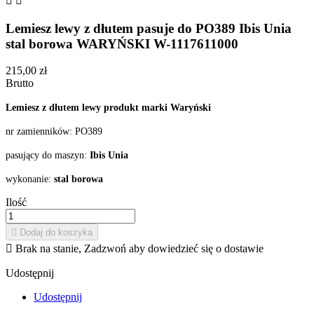


Lemiesz lewy z dłutem pasuje do PO389 Ibis Unia
stal borowa WARYŃSKI W-1117611000
215,00 zł
Brutto
Lemiesz z dłutem lewy produkt marki Waryński
nr zamienników:
PO389
pasujący do maszyn:
Ibis Unia
wykonanie:
stal borowa
Ilość

Dodaj do koszyka

Brak na stanie, Zadzwoń aby dowiedzieć się o dostawie
Udostępnij
Udostępnij