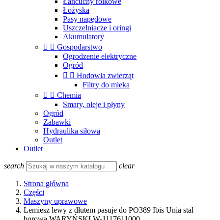
Łańcuchy rolkowe
Łożyska
Pasy napędowe
Uszczelniacze i oringi
Akumulatory


Gospodarstwo
Ogrodzenie elektryczne
Ogród


Hodowla zwierząt
Filtry do mleka


Chemia
Smary, oleje i płyny
Ogród
Zabawki
Hydraulika siłowa
Outlet
Outlet
search
clear
Strona główna
Części
Maszyny uprawowe
Lemiesz lewy z dłutem pasuje do PO389 Ibis Unia stal
borowa WARYŃSKI W-1117611000