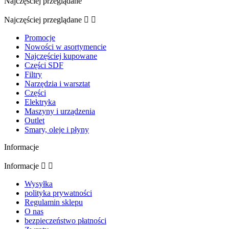
Najczęściej przeglądane
Najczęściej przeglądane


Promocje
Nowości w asortymencie
Najczęściej kupowane
Części SDF
Filtry
Narzędzia i warsztat
Części
Elektryka
Maszyny i urządzenia
Outlet
Smary, oleje i płyny
Informacje
Informacje


Wysyłka
polityka prywatności
Regulamin sklepu
O nas
bezpieczeństwo płatności