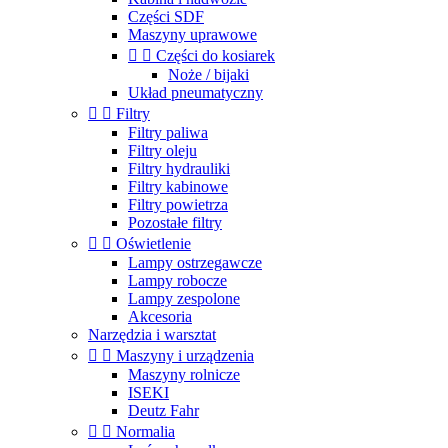
Części SDF
Maszyny uprawowe


Części do kosiarek
Noże / bijaki
Układ pneumatyczny


Filtry
Filtry paliwa
Filtry oleju
Filtry hydrauliki
Filtry kabinowe
Filtry powietrza
Pozostałe filtry


Oświetlenie
Lampy ostrzegawcze
Lampy robocze
Lampy zespolone
Akcesoria
Narzędzia i warsztat


Maszyny i urządzenia
Maszyny rolnicze
ISEKI
Deutz Fahr


Normalia