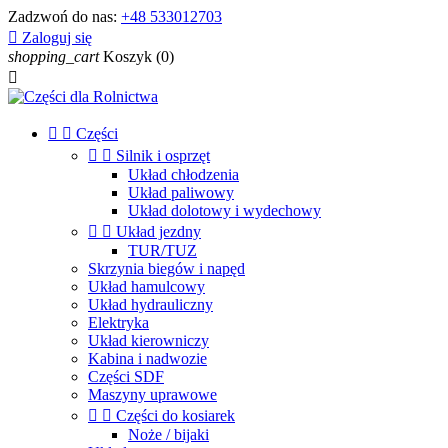
Zadzwoń do nas:
+48 533012703

Zaloguj się
shopping_cart
Koszyk
(0)



Części


Silnik i osprzęt
Układ chłodzenia
Układ paliwowy
Układ dolotowy i wydechowy


Układ jezdny
TUR/TUZ
Skrzynia biegów i napęd
Układ hamulcowy
Układ hydrauliczny
Elektryka
Układ kierowniczy
Kabina i nadwozie
Części SDF
Maszyny uprawowe


Części do kosiarek
Noże / bijaki