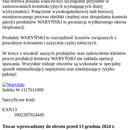
Stal borowa posiada właściwości szczególnie przydatne w
zastosowaniach konstrukcyjnych wymagających dużej
wytrzymałości. Połączenie wysokogatunkowej stali borowej,
monitorowanego procesu obróbki cieplnej oraz skrupulatna kontrola
jakości produktów WARYŃSKI to gwarancja wydłużonego okresu
eksploatacji.
Produkty WARYŃSKI to oszczędność kosztów związanych z
powolnym ścieraniem i zużyciem części roboczych.
W trosce o trwałość naszych produktów oraz zadowolenie klientów
proces produkcji lemieszy WARYŃSKI nie zakłada operacji
spawania. Wszystkie rodzaje otworów są wykonane w specjalny
sposób minimalizujący naprężenia oraz zmniejszający ryzyko
pęknięć.
Indeks
W-1117611000
Specyficzne kody
EAN13
5902287024449
Towar wprowadzony do obrotu przed 13 grudnia 2024 r.