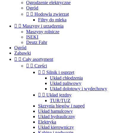
Ogrodzenie elektryczne
Ogród


Hodowla zwierząt
Filtry do mleka


Maszyny i urządzenia
Maszyny rolnicze
ISEKI
Deutz Fahr
Ogród
Zabawki


Cały asortyment


Części


Silnik i osprzęt
Układ chłodzenia
Układ paliwowy
Układ dolotowy i wydechowy


Układ jezdny
TUR/TUZ
Skrzynia biegów i napęd
Układ hamulcowy
Układ hydrauliczny
Elektryka
Układ kierowniczy
Kabina i nadwozie