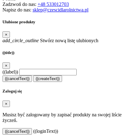
Zadzwoń do nas:
+48 533012703
Napisz do nas:
sklep@czescidlarolnictwa.pl
Ulubione produkty
×
add_circle_outline
Stwórz nową listę ulubionych
((title))
×
((label))
((cancelText))
((createText))
Zaloguj się
×
Musisz być zalogowany by zapisać produkty na swojej liście
życzeń.
((loginText))
((cancelText))