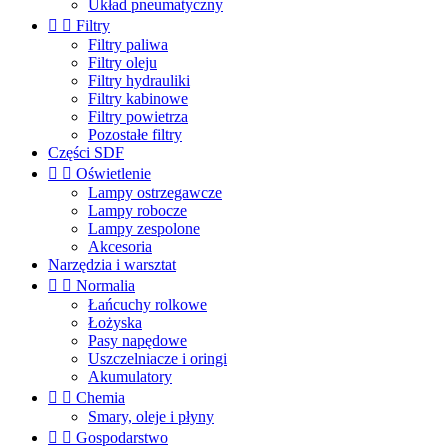
Układ pneumatyczny


Filtry
Filtry paliwa
Filtry oleju
Filtry hydrauliki
Filtry kabinowe
Filtry powietrza
Pozostałe filtry
Części SDF


Oświetlenie
Lampy ostrzegawcze
Lampy robocze
Lampy zespolone
Akcesoria
Narzędzia i warsztat


Normalia
Łańcuchy rolkowe
Łożyska
Pasy napędowe
Uszczelniacze i oringi
Akumulatory


Chemia
Smary, oleje i płyny


Gospodarstwo