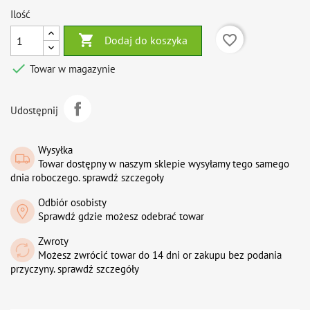
Ilość

favorite_border
Dodaj do koszyka

Towar w magazynie
Udostępnij
Wysyłka
Towar dostępny w naszym sklepie wysyłamy tego samego
dnia roboczego. sprawdź szczegoły
Odbiór osobisty
Sprawdź gdzie możesz odebrać towar
Zwroty
Możesz zwrócić towar do 14 dni or zakupu bez podania
przyczyny. sprawdź szczegóły