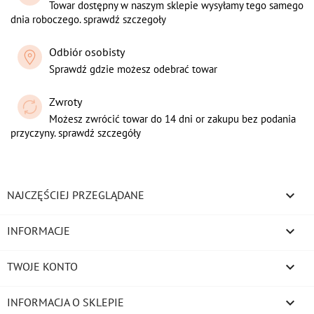
Towar dostępny w naszym sklepie wysyłamy tego samego
dnia roboczego. sprawdź szczegoły
Odbiór osobisty
Sprawdź gdzie możesz odebrać towar
Zwroty
Możesz zwrócić towar do 14 dni or zakupu bez podania
przyczyny. sprawdź szczegóły

NAJCZĘŚCIEJ PRZEGLĄDANE

INFORMACJE

TWOJE KONTO
keyboard_arrow_down
INFORMACJA O SKLEPIE