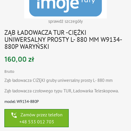
sprawdź szczegóły
ZĄB ŁADOWACZA TUR -CIĘŻKI
UNIWERSALNY PROSTY L- 880 MM W9134-
880P WARYŃSKI
160,00 zł
Brutto
Ząb ładowacza CIŻĘKI gruby uniwersalny prosty L- 880 mm
Ząb ładowacza czołowego typu TUR, Ładowarka Teleskopowa.
model: W9134-880P
phone_callback
Zamów przez telefon
+48 533 012 703