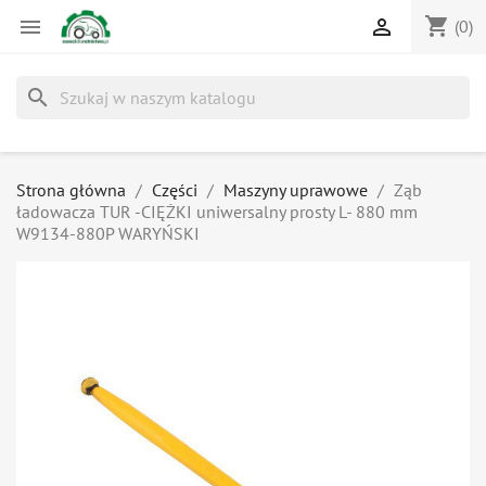
shopping_cart


(0)
search
Strona główna
Części
Maszyny uprawowe
Ząb
ładowacza TUR -CIĘŻKI uniwersalny prosty L- 880 mm
W9134-880P WARYŃSKI