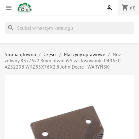
shopping_cart


(0)
search
Strona główna
Części
Maszyny uprawowe
Nóż
żniwny 83x76x2.8mm otwór 6.5 zastosowanie P49650
AZ32298 WKZ83X76X2.8 John Deere - WARYŃSKI