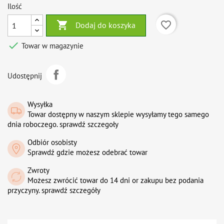
Ilość

favorite_border
Dodaj do koszyka

Towar w magazynie
Udostępnij
Wysyłka
Towar dostępny w naszym sklepie wysyłamy tego samego
dnia roboczego. sprawdź szczegoły
Odbiór osobisty
Sprawdź gdzie możesz odebrać towar
Zwroty
Możesz zwrócić towar do 14 dni or zakupu bez podania
przyczyny. sprawdź szczegóły