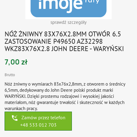
sprawdź szczegóły
NÓŻ ŻNIWNY 83X76X2.8MM OTWÓR 6.5
ZASTOSOWANIE P49650 AZ32298
WKZ83X76X2.8 JOHN DEERE - WARYŃSKI
7,00 zł
Brutto
Nóż żniwny o wymiarach 83x76x2,8mm, z otworem o średnicy
6,5mm, dedykowany do John Deere polski produkt marki
WARYŃSKI. Dzięki prostemu rodzajowi i wysokiej jakości
materiałom, nóż gwarantuje trwałość i skuteczność w każdych
warunkach pracy.
phone_callback
Zamów przez telefon
+48 533 012 703