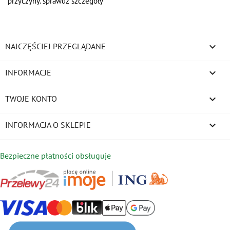
przyczyny. sprawdź szczegóły

NAJCZĘŚCIEJ PRZEGLĄDANE

INFORMACJE

TWOJE KONTO
keyboard_arrow_down
INFORMACJA O SKLEPIE
Bezpieczne płatności obsługuje