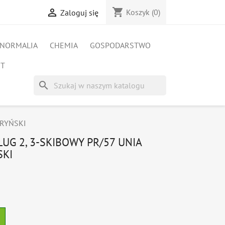
shopping_cart

Koszyk
(0)
Zaloguj się
NORMALIA
CHEMIA
GOSPODARSTWO
ET
search
WARYŃSKI
UG 2, 3-SKIBOWY PR/57 UNIA
SKI