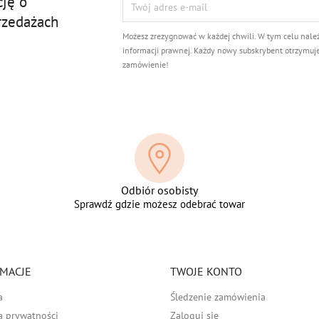
cję o
rzedażach
Możesz zrezygnować w każdej chwili. W tym celu nale
informacji prawnej. Każdy nowy subskrybent otrzymuj
zamówienie!
Odbiór osobisty
Sprawdź gdzie możesz odebrać towar
MACJE
TWOJE KONTO
a
Śledzenie zamówienia
a prywatności
Zaloguj się