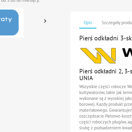
 od 3 do 60 miesięcy.

Opis
Szczegóły prod
Pierś odkładni 3-s
Pierś odkładni 2, 3
UNIA
Wszystkie części robocze W
kultywatorów, takie jak lemies
wykonane są z wysokiej jakoś
borowej. Każdy produkt prze
materiałowego. Gwarantujem
oszczędzacie Państwo kosz
części roboczych pługów, a
śrubę z podsadzeniem kwad