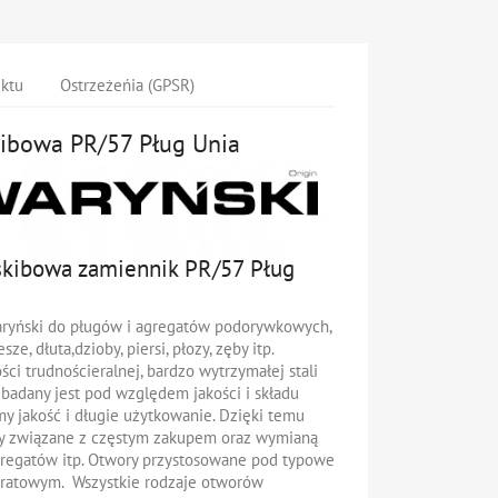
uktu
Ostrzeżeńia (GPSR)
kibowa PR/57 Pług Unia
-skibowa zamiennik PR/57 Pług
aryński do pługów i agregatów podorywkowych,
ze, dłuta,dzioby, piersi, płozy, zęby itp.
ci trudnościeralnej, bardzo wytrzymałej stali
badany jest pod względem jakości i składu
y jakość i długie użytkowanie. Dzięki temu
ty związane z częstym zakupem oraz wymianą
gregatów itp. Otwory przystosowane pod typowe
ratowym. Wszystkie rodzaje otworów