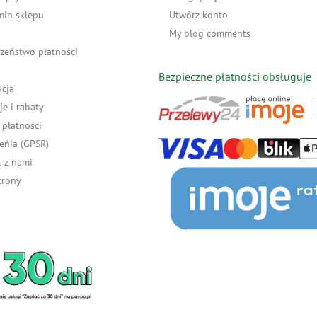
min sklepu
Utwórz konto
My blog comments
zeństwo płatności
Bezpieczne płatności obsługuje
acja
e i rabaty
płatności
eńia (GPSR)
 z nami
trony