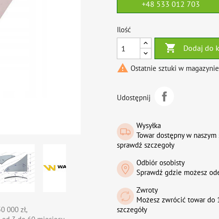
+48 533 012 703
Ilość

Dodaj do 

Ostatnie sztuki w magazynie
Udostępnij
Wysyłka
Towar dostępny w naszym 
sprawdź szczegoły
Odbiór osobisty
Sprawdź gdzie możesz od
Zwroty
Możesz zwrócić towar do 1
0 000 zł,
szczegóły