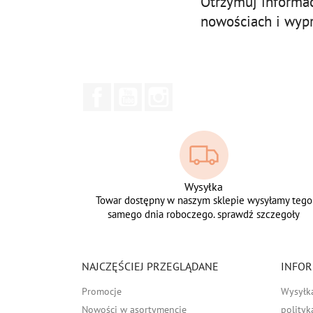
Otrzymuj informa
nowościach i wyp
Facebook
YouTube
Instagram
Wysyłka
Towar dostępny w naszym sklepie wysyłamy tego
samego dnia roboczego. sprawdź szczegoły
NAJCZĘŚCIEJ PRZEGLĄDANE
INFOR
Promocje
Wysyłk
Nowości w asortymencie
polityk