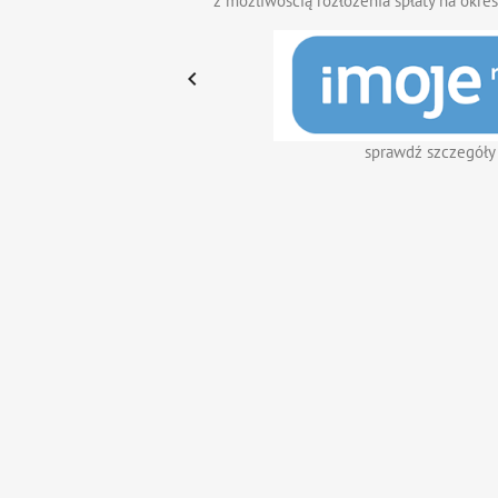
z możliwością rozłożenia spłaty na okres

sprawdź szczegóły