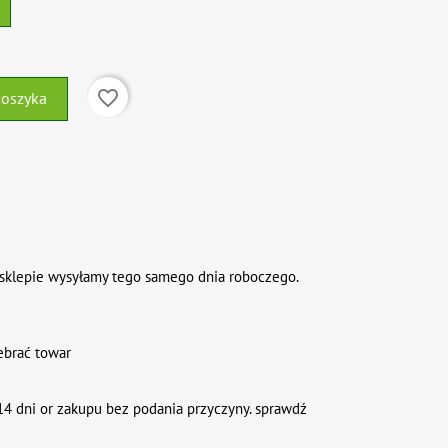
favorite_border
koszyka
sklepie wysyłamy tego samego dnia roboczego.
ebrać towar
4 dni or zakupu bez podania przyczyny. sprawdź