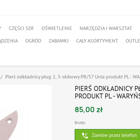
Y
CZĘŚCI SDF
OŚWIETLENIE
NARZĘDZIA I WARSZTAT
ĄDZENIA
OGRÓD
ZABAWKI
CAŁY ASORTYMENT
OUTL
Pierś odkładnicy pług 2, 3-skibowy PR/57 Unia produkt PL - 
PIERŚ ODKŁADNICY PŁ
PRODUKT PL - WARYŃ
85,00 zł
Brutto
phone_callback
Zamów przez telefon