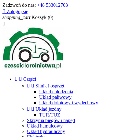
Zadzwoń do nas:
+48 533012703

Zaloguj się
shopping_cart
Koszyk
(0)



Części


Silnik i osprzęt
Układ chłodzenia
Układ paliwowy
Układ dolotowy i wydechowy


Układ jezdny
TUR/TUZ
Skrzynia biegów i napęd
Układ hamulcowy
Układ hydrauliczny
Elektryka