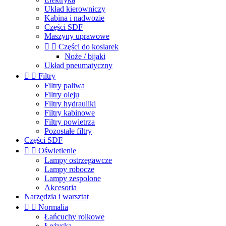
Układ kierowniczy
Kabina i nadwozie
Części SDF
Maszyny uprawowe


Części do kosiarek
Noże / bijaki
Układ pneumatyczny


Filtry
Filtry paliwa
Filtry oleju
Filtry hydrauliki
Filtry kabinowe
Filtry powietrza
Pozostałe filtry
Części SDF


Oświetlenie
Lampy ostrzegawcze
Lampy robocze
Lampy zespolone
Akcesoria
Narzędzia i warsztat


Normalia
Łańcuchy rolkowe
Łożyska