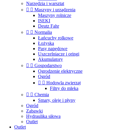
Narzędzia i warsztat


Maszyny i urządzenia
Maszyny rolnicze
ISEKI
Deutz Fahr


Normalia
Łańcuchy rolkowe
Łożyska
Pasy napędowe
Uszczelniacze i oringi
Akumulatory


Gospodarstwo
Ogrodzenie elektryczne
Ogród


Hodowla zwierząt
Filtry do mleka


Chemia
Smary, oleje i płyny
Ogród
Zabawki
Hydraulika siłowa
Outlet
Outlet