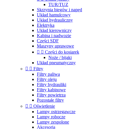
TUR/TUZ
Skrzynia biegów i napęd
Układ hamulcowy
Układ hydrauliczny
Elektryka
Układ kierowniczy
Kabina i nadwozie
Części SDF
Maszyny uprawowe


Części do kosiarek
Noże / bijaki
Układ pneumatyczny


Filtry
Filtry paliwa
Filtry oleju
Filtry hydrauliki
Filtry kabinowe
Filtry powietrza
Pozostałe filtry


Oświetlenie
Lampy ostrzegawcze
Lampy robocze
Lampy zespolone
Akcesoria