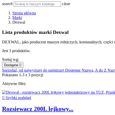
search
clear
Strona główna
Marki
Dexwal
Lista produktów marki Dexwal
DEXWAL, jako producent maszyn rolniczych, komunalnych, części mot
Jest 3 produktów.
Sortuj wg:
Dostępne

Sprzedaż, od najwyższej do najniższej
Dostępne
Nazwa, A do Z
Naz
Pokazano 1-3 z 3 pozycji
Aktywne filtry

Szybki podgląd
Rozsiewacz 200L lejkowy...