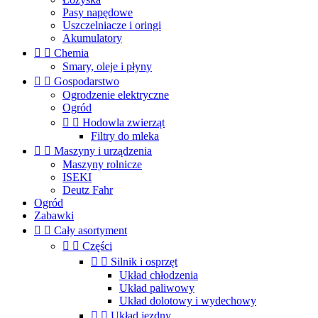
Pasy napędowe
Uszczelniacze i oringi
Akumulatory


Chemia
Smary, oleje i płyny


Gospodarstwo
Ogrodzenie elektryczne
Ogród


Hodowla zwierząt
Filtry do mleka


Maszyny i urządzenia
Maszyny rolnicze
ISEKI
Deutz Fahr
Ogród
Zabawki


Cały asortyment


Części


Silnik i osprzęt
Układ chłodzenia
Układ paliwowy
Układ dolotowy i wydechowy


Układ jezdny