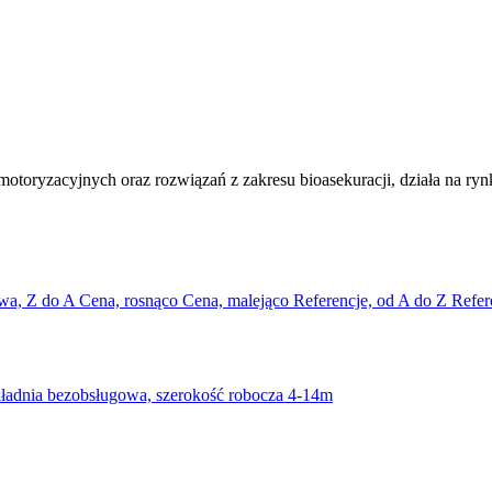
oryzacyjnych oraz rozwiązań z zakresu bioasekuracji, działa na ryn
wa, Z do A
Cena, rosnąco
Cena, malejąco
Referencje, od A do Z
Refer