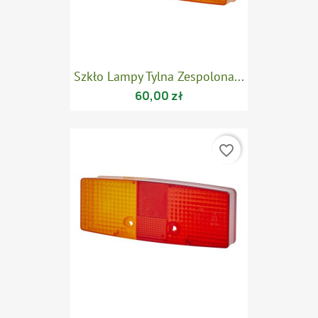
Szkło Lampy Tylna Zespolona...
60,00 zł
favorite_border