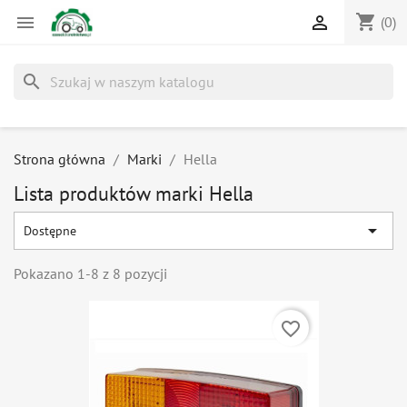
shopping_cart


(0)
search
Strona główna
Marki
Hella
Lista produktów marki Hella

Dostępne
Pokazano 1-8 z 8 pozycji
favorite_border