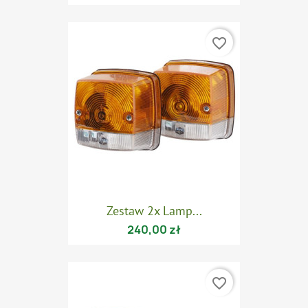
favorite_border
Zestaw 2x Lamp...
240,00 zł
favorite_border