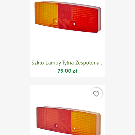
Szkło Lampy Tylna Zespolona...
75,00 zł
favorite_border