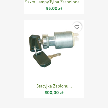
Szkło Lampy Tylna Zespolona...
95,00 zł
favorite_border
Stacyjka Zapłonu...
300,00 zł