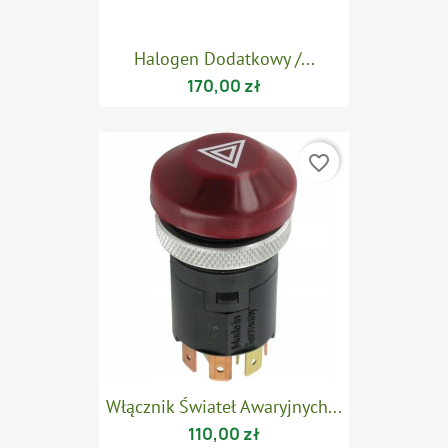
Halogen Dodatkowy /...
170,00 zł
favorite_border
Włącznik Świateł Awaryjnych...
110,00 zł