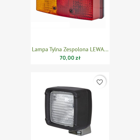
Lampa Tylna Zespolona LEWA...
70,00 zł
favorite_border