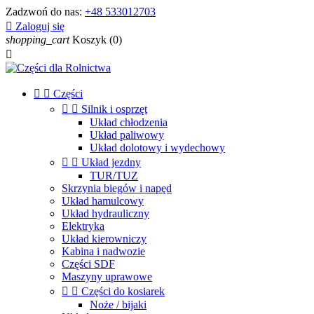
Zadzwoń do nas:
+48 533012703

Zaloguj się
shopping_cart
Koszyk
(0)



Części


Silnik i osprzęt
Układ chłodzenia
Układ paliwowy
Układ dolotowy i wydechowy


Układ jezdny
TUR/TUZ
Skrzynia biegów i napęd
Układ hamulcowy
Układ hydrauliczny
Elektryka
Układ kierowniczy
Kabina i nadwozie
Części SDF
Maszyny uprawowe


Części do kosiarek
Noże / bijaki