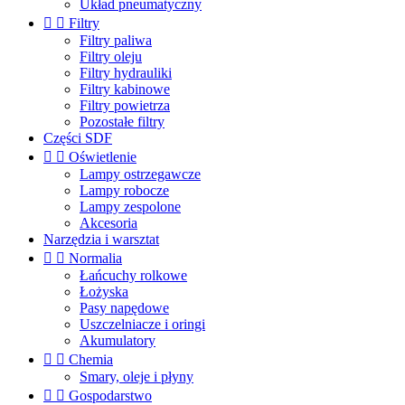
Układ pneumatyczny


Filtry
Filtry paliwa
Filtry oleju
Filtry hydrauliki
Filtry kabinowe
Filtry powietrza
Pozostałe filtry
Części SDF


Oświetlenie
Lampy ostrzegawcze
Lampy robocze
Lampy zespolone
Akcesoria
Narzędzia i warsztat


Normalia
Łańcuchy rolkowe
Łożyska
Pasy napędowe
Uszczelniacze i oringi
Akumulatory


Chemia
Smary, oleje i płyny


Gospodarstwo