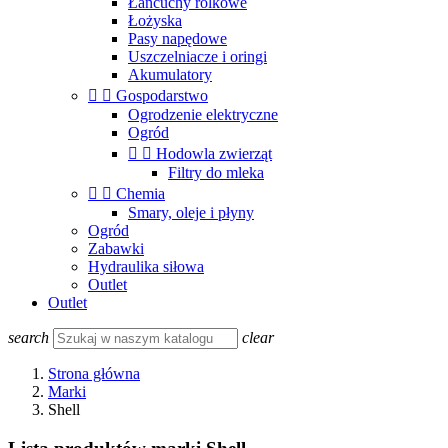
Łańcuchy rolkowe
Łożyska
Pasy napędowe
Uszczelniacze i oringi
Akumulatory


Gospodarstwo
Ogrodzenie elektryczne
Ogród


Hodowla zwierząt
Filtry do mleka


Chemia
Smary, oleje i płyny
Ogród
Zabawki
Hydraulika siłowa
Outlet
Outlet
search
clear
Strona główna
Marki
Shell