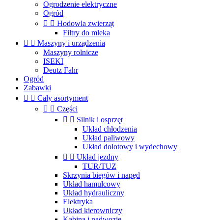
Ogrodzenie elektryczne
Ogród


Hodowla zwierząt
Filtry do mleka


Maszyny i urządzenia
Maszyny rolnicze
ISEKI
Deutz Fahr
Ogród
Zabawki


Cały asortyment


Części


Silnik i osprzęt
Układ chłodzenia
Układ paliwowy
Układ dolotowy i wydechowy


Układ jezdny
TUR/TUZ
Skrzynia biegów i napęd
Układ hamulcowy
Układ hydrauliczny
Elektryka
Układ kierowniczy
Kabina i nadwozie