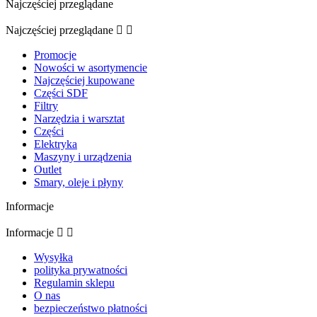
Najczęściej przeglądane
Najczęściej przeglądane


Promocje
Nowości w asortymencie
Najczęściej kupowane
Części SDF
Filtry
Narzędzia i warsztat
Części
Elektryka
Maszyny i urządzenia
Outlet
Smary, oleje i płyny
Informacje
Informacje


Wysyłka
polityka prywatności
Regulamin sklepu
O nas
bezpieczeństwo płatności