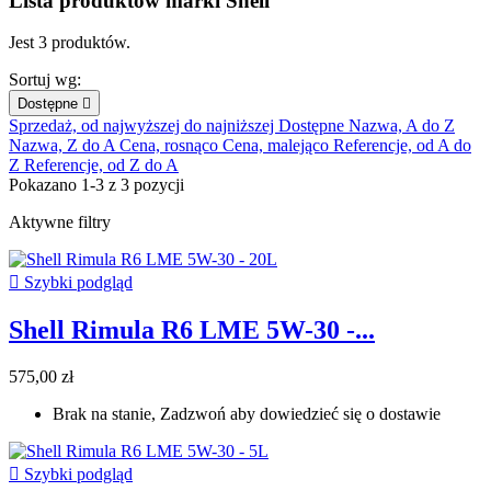
Lista produktów marki Shell
Jest 3 produktów.
Sortuj wg:
Dostępne

Sprzedaż, od najwyższej do najniższej
Dostępne
Nazwa, A do Z
Nazwa, Z do A
Cena, rosnąco
Cena, malejąco
Referencje, od A do
Z
Referencje, od Z do A
Pokazano 1-3 z 3 pozycji
Aktywne filtry

Szybki podgląd
Shell Rimula R6 LME 5W-30 -...
575,00 zł
Brak na stanie, Zadzwoń aby dowiedzieć się o dostawie

Szybki podgląd