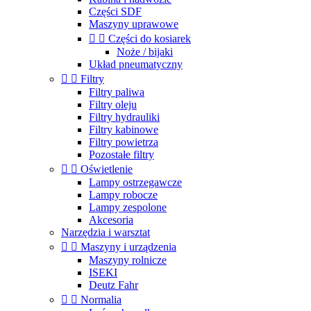
Części SDF
Maszyny uprawowe


Części do kosiarek
Noże / bijaki
Układ pneumatyczny


Filtry
Filtry paliwa
Filtry oleju
Filtry hydrauliki
Filtry kabinowe
Filtry powietrza
Pozostałe filtry


Oświetlenie
Lampy ostrzegawcze
Lampy robocze
Lampy zespolone
Akcesoria
Narzędzia i warsztat


Maszyny i urządzenia
Maszyny rolnicze
ISEKI
Deutz Fahr


Normalia