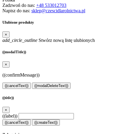
Zadzwoń do nas:
+48 533012703
Napisz do nas:
sklep@czescidlarolnictwa.pl
Ulubione produkty
×
add_circle_outline
Stwórz nową listę ulubionych
((modalTitle))
×
((confirmMessage))
((cancelText))
((modalDeleteText))
((title))
×
((label))
((cancelText))
((createText))