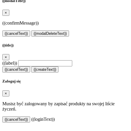
((modalTitle))
×
((confirmMessage))
((cancelText))
((modalDeleteText))
((title))
×
((label))
((cancelText))
((createText))
Zaloguj się
×
Musisz być zalogowany by zapisać produkty na swojej liście
życzeń.
((loginText))
((cancelText))