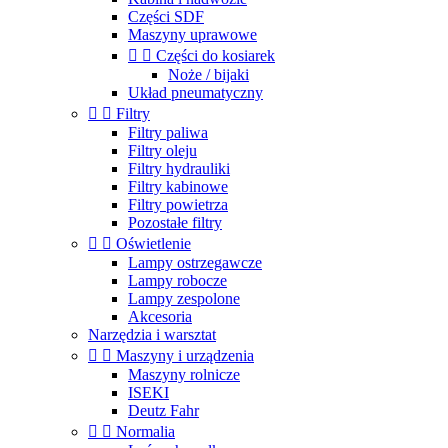
Części SDF
Maszyny uprawowe


Części do kosiarek
Noże / bijaki
Układ pneumatyczny


Filtry
Filtry paliwa
Filtry oleju
Filtry hydrauliki
Filtry kabinowe
Filtry powietrza
Pozostałe filtry


Oświetlenie
Lampy ostrzegawcze
Lampy robocze
Lampy zespolone
Akcesoria
Narzędzia i warsztat


Maszyny i urządzenia
Maszyny rolnicze
ISEKI
Deutz Fahr


Normalia