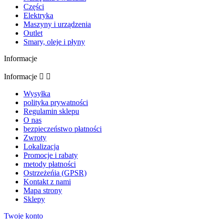
Części
Elektryka
Maszyny i urządzenia
Outlet
Smary, oleje i płyny
Informacje
Informacje


Wysyłka
polityka prywatności
Regulamin sklepu
O nas
bezpieczeństwo płatności
Zwroty
Lokalizacja
Promocje i rabaty
metody płatności
Ostrzeżeńia (GPSR)
Kontakt z nami
Mapa strony
Sklepy
Twoje konto