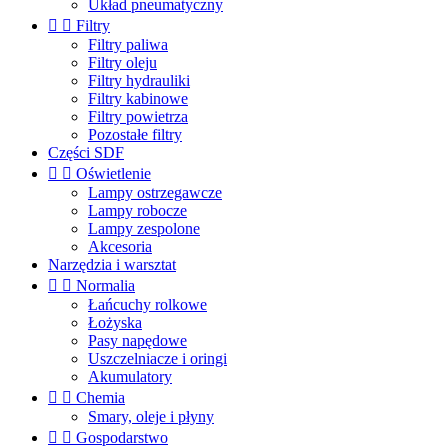
Układ pneumatyczny


Filtry
Filtry paliwa
Filtry oleju
Filtry hydrauliki
Filtry kabinowe
Filtry powietrza
Pozostałe filtry
Części SDF


Oświetlenie
Lampy ostrzegawcze
Lampy robocze
Lampy zespolone
Akcesoria
Narzędzia i warsztat


Normalia
Łańcuchy rolkowe
Łożyska
Pasy napędowe
Uszczelniacze i oringi
Akumulatory


Chemia
Smary, oleje i płyny


Gospodarstwo