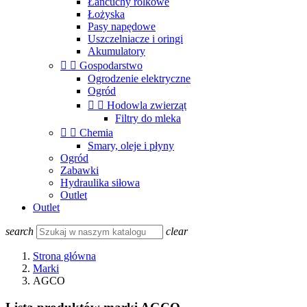
Łańcuchy rolkowe
Łożyska
Pasy napędowe
Uszczelniacze i oringi
Akumulatory


Gospodarstwo
Ogrodzenie elektryczne
Ogród


Hodowla zwierząt
Filtry do mleka


Chemia
Smary, oleje i płyny
Ogród
Zabawki
Hydraulika siłowa
Outlet
Outlet
search
clear
Strona główna
Marki
AGCO