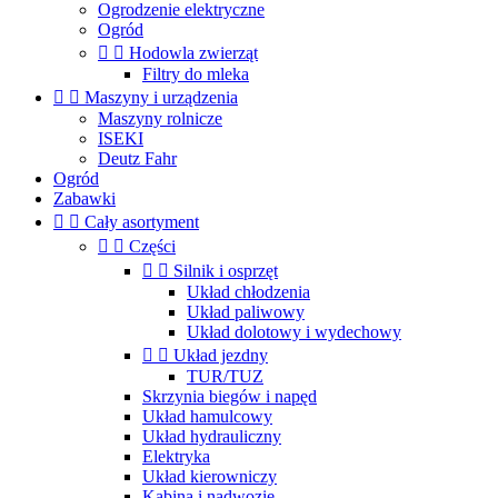
Ogrodzenie elektryczne
Ogród


Hodowla zwierząt
Filtry do mleka


Maszyny i urządzenia
Maszyny rolnicze
ISEKI
Deutz Fahr
Ogród
Zabawki


Cały asortyment


Części


Silnik i osprzęt
Układ chłodzenia
Układ paliwowy
Układ dolotowy i wydechowy


Układ jezdny
TUR/TUZ
Skrzynia biegów i napęd
Układ hamulcowy
Układ hydrauliczny
Elektryka
Układ kierowniczy
Kabina i nadwozie