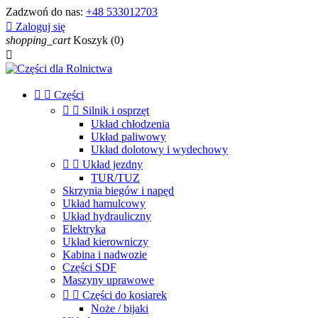
Zadzwoń do nas:
+48 533012703

Zaloguj się
shopping_cart
Koszyk
(0)



Części


Silnik i osprzęt
Układ chłodzenia
Układ paliwowy
Układ dolotowy i wydechowy


Układ jezdny
TUR/TUZ
Skrzynia biegów i napęd
Układ hamulcowy
Układ hydrauliczny
Elektryka
Układ kierowniczy
Kabina i nadwozie
Części SDF
Maszyny uprawowe


Części do kosiarek
Noże / bijaki