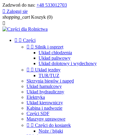
Zadzwoń do nas:
+48 533012703

Zaloguj się
shopping_cart
Koszyk
(0)



Części


Silnik i osprzęt
Układ chłodzenia
Układ paliwowy
Układ dolotowy i wydechowy


Układ jezdny
TUR/TUZ
Skrzynia biegów i napęd
Układ hamulcowy
Układ hydrauliczny
Elektryka
Układ kierowniczy
Kabina i nadwozie
Części SDF
Maszyny uprawowe


Części do kosiarek
Noże / bijaki