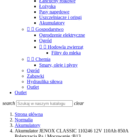
Łańcuchy rolkowe
Łożyska
Pasy napędowe
Uszczelniacze i oringi
Akumulatory


Gospodarstwo
Ogrodzenie elektryczne
Ogród


Hodowla zwierząt
Filtry do mleka


Chemia
Smary, oleje i płyny
Ogród
Zabawki
Hydraulika siłowa
Outlet
Outlet
search
clear
Strona główna
Normalia
Akumulatory
Akumulator JENOX CLASSIC 110246 12V 110Ah 850A
Polaryzacja P+ | Mocowanie :B13