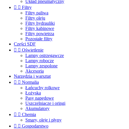
Układ pneumatyczny


Filtry
Filtry paliwa
Filtry oleju
Filtry hydrauliki
Filtry kabinowe
Filtry powietrza
Pozostałe filtry
Części SDF


Oświetlenie
Lampy ostrzegawcze
Lampy robocze
Lampy zespolone
Akcesoria
Narzędzia i warsztat


Normalia
Łańcuchy rolkowe
Łożyska
Pasy napędowe
Uszczelniacze i oringi
Akumulatory


Chemia
Smary, oleje i płyny


Gospodarstwo