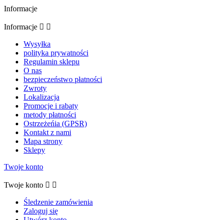
Informacje
Informacje


Wysyłka
polityka prywatności
Regulamin sklepu
O nas
bezpieczeństwo płatności
Zwroty
Lokalizacja
Promocje i rabaty
metody płatności
Ostrzeżeńia (GPSR)
Kontakt z nami
Mapa strony
Sklepy
Twoje konto
Twoje konto


Śledzenie zamówienia
Zaloguj się
Utwórz konto