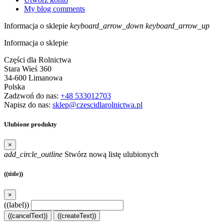
My blog comments
Informacja o sklepie
keyboard_arrow_down
keyboard_arrow_up
Informacja o sklepie
Części dla Rolnictwa
Stara Wieś 360
34-600 Limanowa
Polska
Zadzwoń do nas:
+48 533012703
Napisz do nas:
sklep@czescidlarolnictwa.pl
Ulubione produkty
×
add_circle_outline
Stwórz nową listę ulubionych
((title))
×
((label))
((cancelText))
((createText))