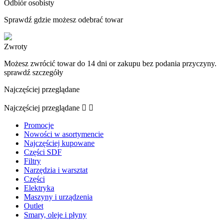
Odbiór osobisty
Sprawdź gdzie możesz odebrać towar
Zwroty
Możesz zwrócić towar do 14 dni or zakupu bez podania przyczyny.
sprawdź szczegóły
Najczęściej przeglądane
Najczęściej przeglądane


Promocje
Nowości w asortymencie
Najczęściej kupowane
Części SDF
Filtry
Narzędzia i warsztat
Części
Elektryka
Maszyny i urządzenia
Outlet
Smary, oleje i płyny