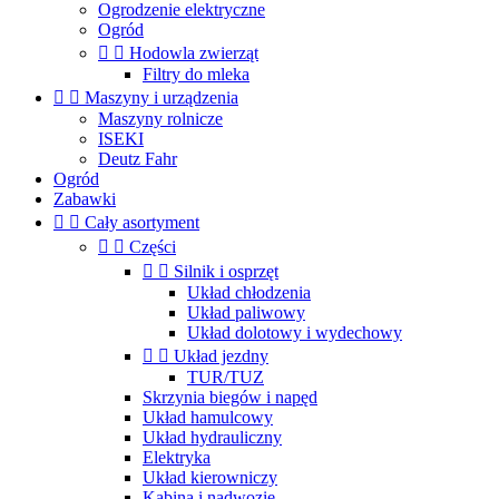
Ogrodzenie elektryczne
Ogród


Hodowla zwierząt
Filtry do mleka


Maszyny i urządzenia
Maszyny rolnicze
ISEKI
Deutz Fahr
Ogród
Zabawki


Cały asortyment


Części


Silnik i osprzęt
Układ chłodzenia
Układ paliwowy
Układ dolotowy i wydechowy


Układ jezdny
TUR/TUZ
Skrzynia biegów i napęd
Układ hamulcowy
Układ hydrauliczny
Elektryka
Układ kierowniczy
Kabina i nadwozie