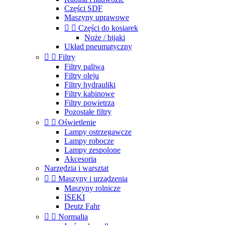
Części SDF
Maszyny uprawowe


Części do kosiarek
Noże / bijaki
Układ pneumatyczny


Filtry
Filtry paliwa
Filtry oleju
Filtry hydrauliki
Filtry kabinowe
Filtry powietrza
Pozostałe filtry


Oświetlenie
Lampy ostrzegawcze
Lampy robocze
Lampy zespolone
Akcesoria
Narzędzia i warsztat


Maszyny i urządzenia
Maszyny rolnicze
ISEKI
Deutz Fahr


Normalia