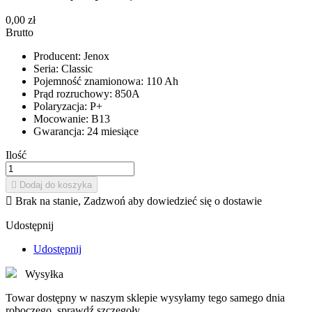
0,00 zł
Brutto
Producent: Jenox
Seria: Classic
Pojemność znamionowa: 110 Ah
Prąd rozruchowy: 850A
Polaryzacja: P+
Mocowanie: B13
Gwarancja: 24 miesiące
Ilość

Dodaj do koszyka

Brak na stanie, Zadzwoń aby dowiedzieć się o dostawie
Udostępnij
Udostępnij
Wysyłka
Towar dostępny w naszym sklepie wysyłamy tego samego dnia
roboczego. sprawdź szczegoły