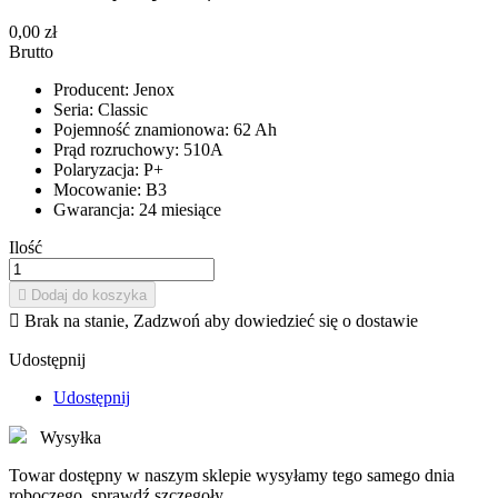
0,00 zł
Brutto
Producent: Jenox
Seria: Classic
Pojemność znamionowa: 62 Ah
Prąd rozruchowy: 510A
Polaryzacja: P+
Mocowanie: B3
Gwarancja: 24 miesiące
Ilość

Dodaj do koszyka

Brak na stanie, Zadzwoń aby dowiedzieć się o dostawie
Udostępnij
Udostępnij
Wysyłka
Towar dostępny w naszym sklepie wysyłamy tego samego dnia
roboczego. sprawdź szczegoły