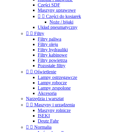
Części SDF
Maszyny uprawowe


Części do kosiarek
Noże / bijaki
Układ pneumatyczny


Filtry
Filtry paliwa
Filtry oleju
Filtry hydrauliki
Filtry kabinowe
Filtry powietrza
Pozostałe filtry


Oświetlenie
Lampy ostrzegawcze
Lampy robocze
Lampy zespolone
Akcesoria
Narzędzia i warsztat


Maszyny i urządzenia
Maszyny rolnicze
ISEKI
Deutz Fahr


Normalia