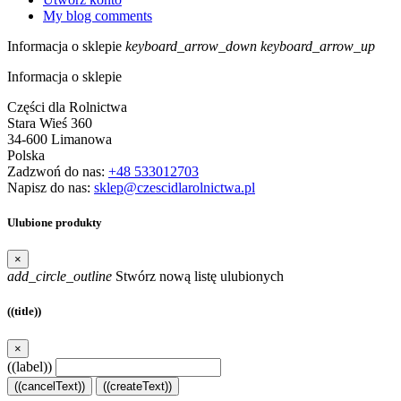
My blog comments
Informacja o sklepie
keyboard_arrow_down
keyboard_arrow_up
Informacja o sklepie
Części dla Rolnictwa
Stara Wieś 360
34-600 Limanowa
Polska
Zadzwoń do nas:
+48 533012703
Napisz do nas:
sklep@czescidlarolnictwa.pl
Ulubione produkty
×
add_circle_outline
Stwórz nową listę ulubionych
((title))
×
((label))
((cancelText))
((createText))