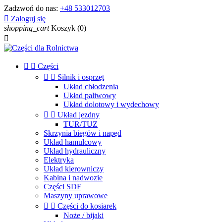
Zadzwoń do nas:
+48 533012703

Zaloguj się
shopping_cart
Koszyk
(0)



Części


Silnik i osprzęt
Układ chłodzenia
Układ paliwowy
Układ dolotowy i wydechowy


Układ jezdny
TUR/TUZ
Skrzynia biegów i napęd
Układ hamulcowy
Układ hydrauliczny
Elektryka
Układ kierowniczy
Kabina i nadwozie
Części SDF
Maszyny uprawowe


Części do kosiarek
Noże / bijaki