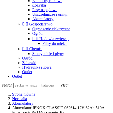
Łańcuchy rolkowe
Łożyska
Pasy napędowe
Uszczelniacze i oringi
Akumulatory


Gospodarstwo
Ogrodzenie elektryczne
Ogród


Hodowla zwierząt
Filtry do mleka


Chemia
Smary, oleje i płyny
Ogród
Zabawki
Hydraulika siłowa
Outlet
Outlet
search
clear
Strona główna
Normalia
Akumulatory
Akumulator JENOX CLASSIC 062614 12V 62Ah 510A
Polaryzacja P+ | Mocowanie :B3