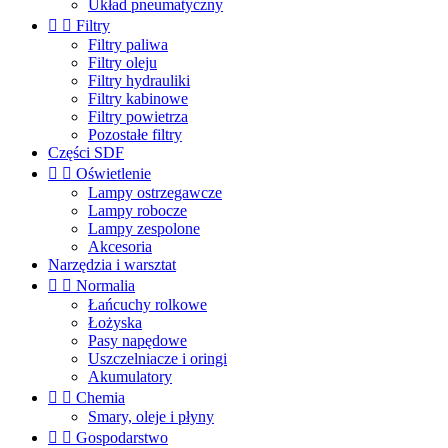
Układ pneumatyczny


Filtry
Filtry paliwa
Filtry oleju
Filtry hydrauliki
Filtry kabinowe
Filtry powietrza
Pozostałe filtry
Części SDF


Oświetlenie
Lampy ostrzegawcze
Lampy robocze
Lampy zespolone
Akcesoria
Narzędzia i warsztat


Normalia
Łańcuchy rolkowe
Łożyska
Pasy napędowe
Uszczelniacze i oringi
Akumulatory


Chemia
Smary, oleje i płyny


Gospodarstwo