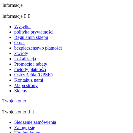
Informacje
Informacje


Wysyłka
polityka prywatności
Regulamin sklepu
O nas
bezpieczeństwo płatności
Zwroty
Lokalizacja
Promocje i rabaty
metody płatności
Ostrzeżeńia (GPSR)
Kontakt z nami
Mapa strony
Sklepy
Twoje konto
Twoje konto


Śledzenie zamówienia
Zaloguj się
Utwórz konto