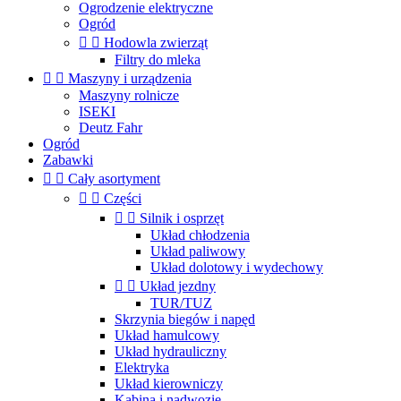
Ogrodzenie elektryczne
Ogród


Hodowla zwierząt
Filtry do mleka


Maszyny i urządzenia
Maszyny rolnicze
ISEKI
Deutz Fahr
Ogród
Zabawki


Cały asortyment


Części


Silnik i osprzęt
Układ chłodzenia
Układ paliwowy
Układ dolotowy i wydechowy


Układ jezdny
TUR/TUZ
Skrzynia biegów i napęd
Układ hamulcowy
Układ hydrauliczny
Elektryka
Układ kierowniczy
Kabina i nadwozie