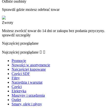
Odbiór osobisty
Sprawdź gdzie możesz odebrać towar
Zwroty
Możesz zwrócić towar do 14 dni or zakupu bez podania przyczyny.
sprawdź szczegóły
Najczęściej przeglądane
Najczęściej przeglądane


Promocje
Nowości w asortymencie
Najczęściej kupowane
Części SDF
Filtry
Narzędzia i warsztat
Części
Elektryka
Maszyny i urządzenia
Outlet
Smary, oleje i płyny