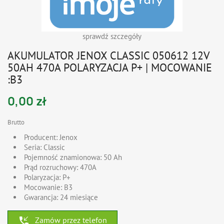
sprawdź szczegóły
AKUMULATOR JENOX CLASSIC 050612 12V
50AH 470A POLARYZACJA P+ | MOCOWANIE
:B3
0,00 zł
Brutto
Producent: Jenox
Seria: Classic
Pojemność znamionowa: 50 Ah
Prąd rozruchowy: 470A
Polaryzacja: P+
Mocowanie: B3
Gwarancja: 24 miesiące
phone_callback
Zamów przez telefon