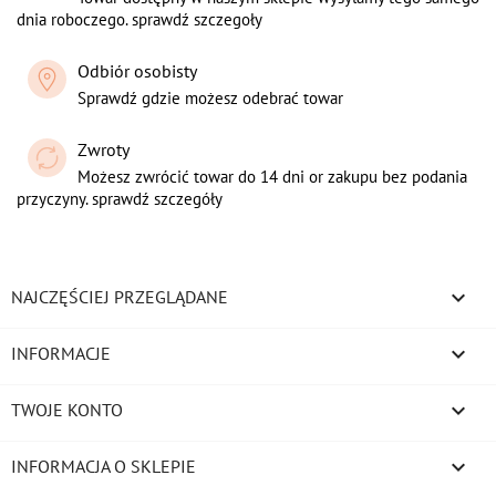
dnia roboczego. sprawdź szczegoły
Odbiór osobisty
Sprawdź gdzie możesz odebrać towar
Zwroty
Możesz zwrócić towar do 14 dni or zakupu bez podania
przyczyny. sprawdź szczegóły

NAJCZĘŚCIEJ PRZEGLĄDANE

INFORMACJE

TWOJE KONTO
keyboard_arrow_down
INFORMACJA O SKLEPIE