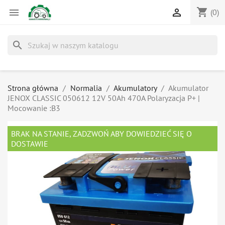
shopping_cart


(0)
search
Strona główna
Normalia
Akumulatory
Akumulator
JENOX CLASSIC 050612 12V 50Ah 470A Polaryzacja P+ |
Mocowanie :B3
BRAK NA STANIE, ZADZWOŃ ABY DOWIEDZIEĆ SIĘ O
DOSTAWIE