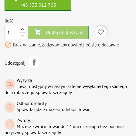
+48 533 012 703
Ilość

favorite_border
Dodaj do koszyka

Brak na stanie, Zadzwoń aby dowiedzieć się o dostawie
Udostępnij
Wysyłka
Towar dostępny w naszym sklepie wysyłamy tego samego
dnia roboczego. sprawdź szczegoły
Odbiór osobisty
Sprawdź gdzie możesz odebrać towar
Zwroty
Możesz zwrócić towar do 14 dni or zakupu bez podania
przyczyny. sprawdź szczegóły