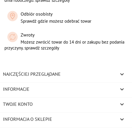
dnia roboczego. sprawdź szczegoły
Odbiór osobisty
Sprawdź gdzie możesz odebrać towar
Zwroty
Możesz zwrócić towar do 14 dni or zakupu bez podania
przyczyny. sprawdź szczegóły

NAJCZĘŚCIEJ PRZEGLĄDANE

INFORMACJE

TWOJE KONTO
keyboard_arrow_down
INFORMACJA O SKLEPIE