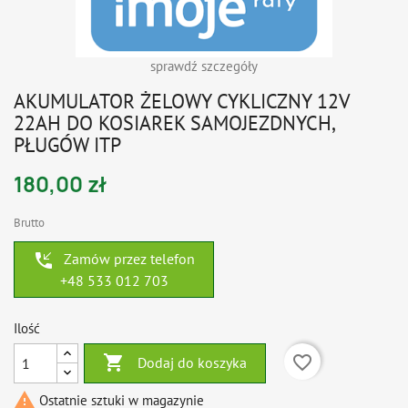
sprawdź szczegóły
AKUMULATOR ŻELOWY CYKLICZNY 12V
22AH DO KOSIAREK SAMOJEZDNYCH,
PŁUGÓW ITP
180,00 zł
Brutto
phone_callback
Zamów przez telefon
+48 533 012 703
Ilość

favorite_border
Dodaj do koszyka

Ostatnie sztuki w magazynie