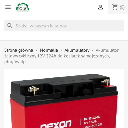
shopping_cart


(0)
search
Strona główna
Normalia
Akumulatory
Akumulator
żelowy cykliczny 12V 22Ah do kosiarek samojezdnych,
pługów itp