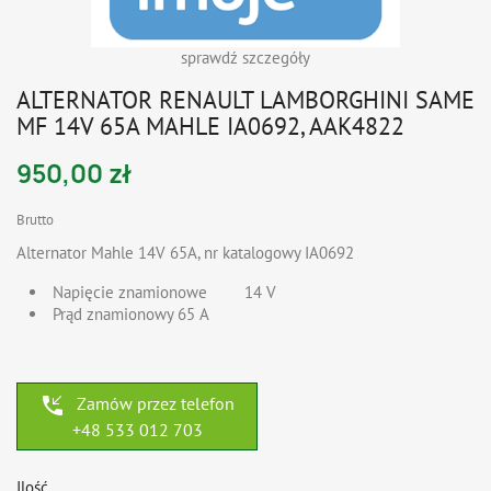
sprawdź szczegóły
ALTERNATOR RENAULT LAMBORGHINI SAME
MF 14V 65A MAHLE IA0692, AAK4822
950,00 zł
Brutto
Alternator Mahle 14V 65A, nr katalogowy
IA0692
Napięcie znamionowe
1
4 V
Prąd znamionowy
65 A
phone_callback
Zamów przez telefon
+48 533 012 703
Ilość