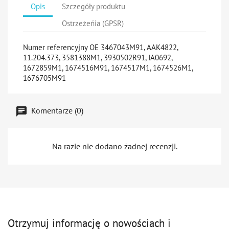
Opis
Szczegóły produktu
Ostrzeżeńia (GPSR)
Numer referencyjny OE 3467043M91, AAK4822,
11.204.373, 3581388M1, 3930502R91, IA0692,
1672859M1, 1674516M91, 1674517M1, 1674526M1,
1676705M91
Komentarze (0)
Na razie nie dodano żadnej recenzji.
Otrzymuj informację o nowościach i