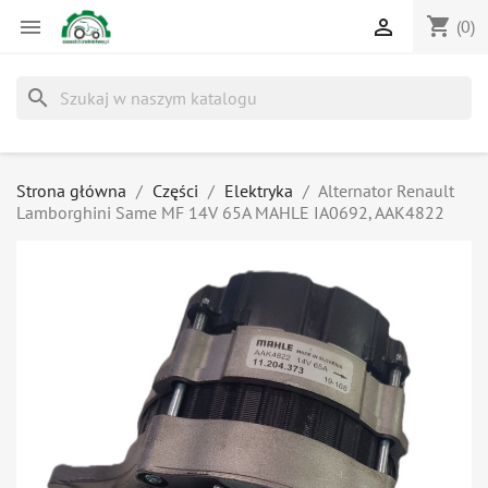
shopping_cart


(0)
search
Strona główna
Części
Elektryka
Alternator Renault
Lamborghini Same MF 14V 65A MAHLE IA0692, AAK4822