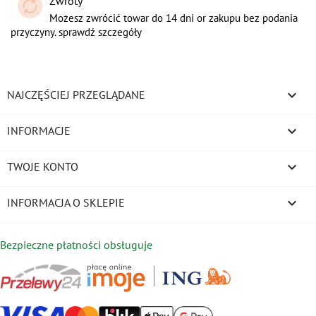
Zwroty
Możesz zwrócić towar do 14 dni or zakupu bez podania
przyczyny. sprawdź szczegóły

NAJCZĘŚCIEJ PRZEGLĄDANE

INFORMACJE

TWOJE KONTO
keyboard_arrow_down
INFORMACJA O SKLEPIE
Bezpieczne płatności obsługuje