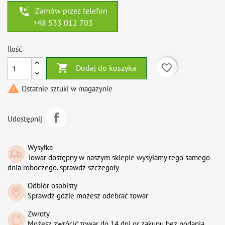
phone_callback
Zamów przez telefon
+48 533 012 703
Ilość

favorite_border
Dodaj do koszyka

Ostatnie sztuki w magazynie
Udostępnij
Wysyłka
Towar dostępny w naszym sklepie wysyłamy tego samego
dnia roboczego. sprawdź szczegoły
Odbiór osobisty
Sprawdź gdzie możesz odebrać towar
Zwroty
Możesz zwrócić towar do 14 dni or zakupu bez podania