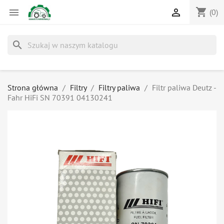
shopping_cart


(0)
search
Strona główna
Filtry
Filtry paliwa
Filtr paliwa Deutz -
Fahr HiFi SN 70391 04130241