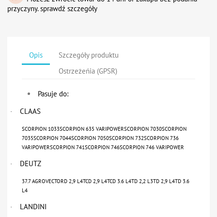
przyczyny. sprawdź szczegóły
Opis
Szczegóły produktu
Ostrzeżeńia (GPSR)
Pasuje do:
CLAAS
·
SCORPION 1033SCORPION 635 VARIPOWERSCORPION 7030SCORPION
7035SCORPION 7044SCORPION 7050SCORPION 732SCORPION 736
VARIPOWERSCORPION 741SCORPION 746SCORPION 746 VARIPOWER
DEUTZ
·
37.7 AGROVECTORD 2,9 L4TCD 2,9 L4TCD 3.6 L4TD 2,2 L3TD 2,9 L4TD 3.6
L4
LANDINI
·