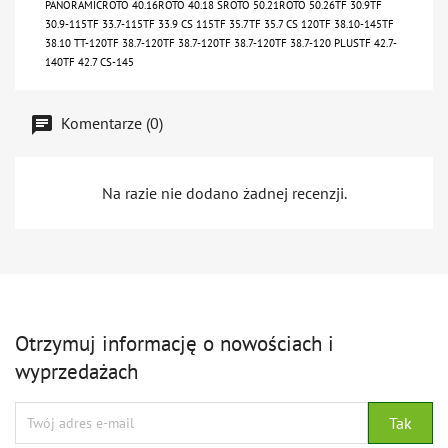
PANORAMICROTO 40.16ROTO 40.18 SROTO 50.21ROTO 50.26TF 30.9TF
30.9-115TF 33.7-115TF 33.9 CS 115TF 35.7TF 35.7 CS 120TF 38.10-145TF
38.10 TT-120TF 38.7-120TF 38.7-120TF 38.7-120TF 38.7-120 PLUSTF 42.7-
140TF 42.7 CS-145
Komentarze (0)
Na razie nie dodano żadnej recenzji.
Otrzymuj informację o nowościach i
wyprzedażach