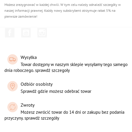
Możesz zrezygnować w każdej chwili. W tym celu należy odnaleźć szczegóły w
naszej informacji prawnej. Każdy nowy subskrybent otrzymuje rabat 5% na
pierwsze zamówienie!
Facebook
YouTube
Instagram
Wysyłka
Towar dostępny w naszym sklepie wysyłamy tego samego
dnia roboczego. sprawdź szczegoły
Odbiór osobisty
Sprawdź gdzie możesz odebrać towar
Zwroty
Możesz zwrócić towar do 14 dni or zakupu bez podania
przyczyny. sprawdź szczegóły