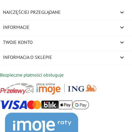

NAJCZĘŚCIEJ PRZEGLĄDANE

INFORMACJE

TWOJE KONTO
keyboard_arrow_down
INFORMACJA O SKLEPIE
Bezpieczne płatności obsługuje