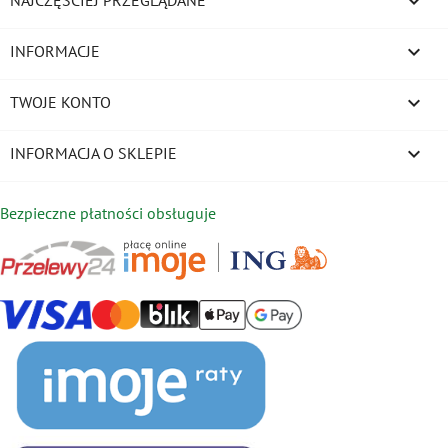


INFORMACJE

TWOJE KONTO
keyboard_arrow_down
INFORMACJA O SKLEPIE
Bezpieczne płatności obsługuje