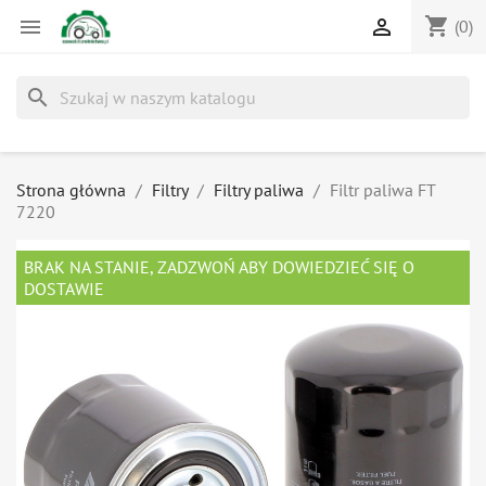
shopping_cart


(0)
search
Strona główna
Filtry
Filtry paliwa
Filtr paliwa FT
7220
BRAK NA STANIE, ZADZWOŃ ABY DOWIEDZIEĆ SIĘ O
DOSTAWIE