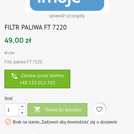
sprawdź szczegóły
FILTR PALIWA FT 7220
49,00 zł
Brutto
Filtr paliwa FT 7220
phone_callback
Zamów przez telefon
+48 533 012 703
Ilość

favorite_border
Dodaj do koszyka

Brak na stanie, Zadzwoń aby dowiedzieć się o dostawie